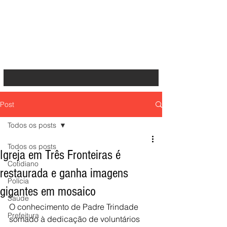
Post
Todos os posts
Todos os posts
Igreja em Três Fronteiras é
Cotidiano
restaurada e ganha imagens
Polícia
gigantes em mosaico
Saúde
O conhecimento de Padre Trindade 
Prefeitura
somado à dedicação de voluntários 