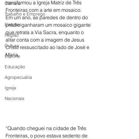
transformou a Igreja Matriz de Três 
Câmara
Fronteiras com a arte em mosaico.
Trabalho e Emprego
Em um ano, as paredes de dentro do 
Eleições
prédio ganharam um mosaico gigante 
que retrata a Via Sacra, enquanto o 
Região
altar conta com a imagem de Jesus 
Cultura
Cristo ressuscitado ao lado de José e 
Maria.
Esporte
Educação
Agropecuária
Igreja
Nacionais
“Quando cheguei na cidade de Três 
Fronteiras, o povo estava sedento de 