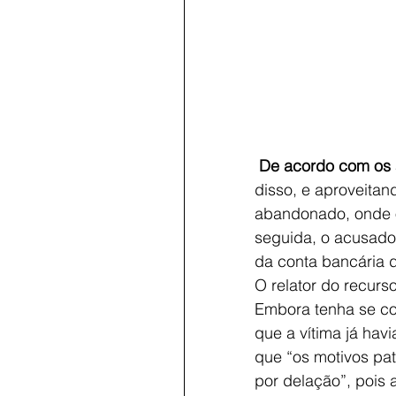
 De acordo com os 
disso, e aproveitan
abandonado, onde o
seguida, o acusado 
da conta bancária d
O relator do recurso
Embora tenha se cog
que a vítima já hav
que “os motivos pa
por delação”, pois 