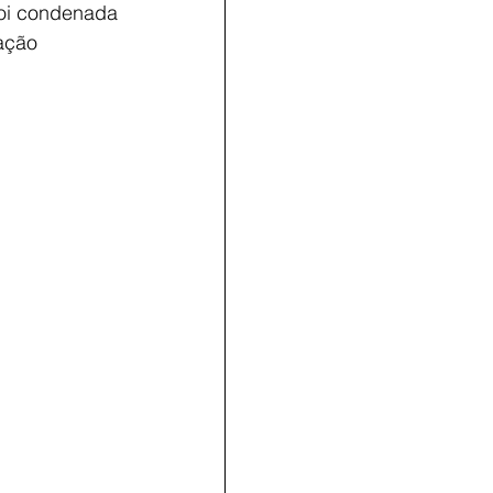
foi condenada 
ação 