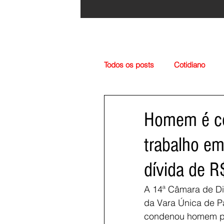
Todos os posts
Cotidiano
Região
Cultura
Esp
Homem é con
trabalho em
dívida de R
A 14ª Câmara de Dir
da Vara Única de Pa
condenou homem por 