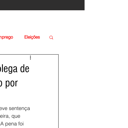
Emprego
Eleições
olega de
o por
teve sentença 
eira, que 
A pena foi 