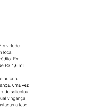
 Em virtude 
 local 
édito. Em 
e R$ 1,6 mil 
e autoria. 
gança, uma vez 
rado salientou 
ual vingança 
astadas a tese 