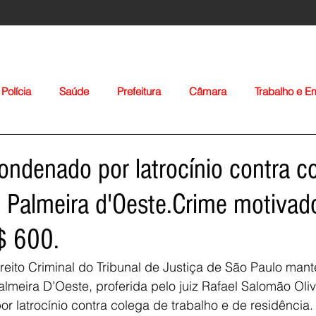
Polícia
Saúde
Prefeitura
Câmara
Trabalho e 
orte
Educação
Agropecuária
Igreja
Nacionais
denado por latrocínio contra c
 Palmeira d'Oeste.Crime motivad
$ 600.
eito Criminal do Tribunal de Justiça de São Paulo man
Voltar
lmeira D’Oeste, proferida pelo juiz Rafael Salomão Oliv
latrocínio contra colega de trabalho e de residência. 