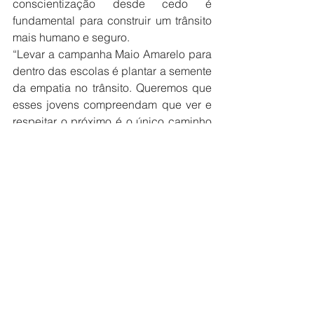
conscientização desde cedo é 
fundamental para construir um trânsito 
mais humano e seguro.
“Levar a campanha Maio Amarelo para 
dentro das escolas é plantar a semente 
da empatia no trânsito. Queremos que 
esses jovens compreendam que ver e 
respeitar o próximo é o único caminho 
para construirmos vias 
verdadeiramente seguras para todos 
nós”, destacou Beatriz Renesto Faile.
A campanha Maio Amarelo seguirá ao 
longo dos próximos dias com ações 
educativas e de conscientização 
voltadas à população, reforçando a 
importância da empatia, do respeito e 
da responsabilidade no trânsito.
Prefeitura