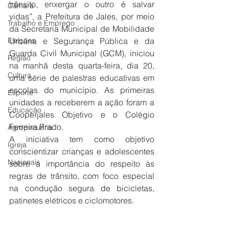
trânsito, enxergar o outro é salvar 
Câmara
vidas”, a Prefeitura de Jales, por meio 
Trabalho e Emprego
da Secretaria Municipal de Mobilidade 
Eleições
Urbana e Segurança Pública e da 
Guarda Civil Municipal (GCM), iniciou 
Região
na manhã desta quarta-feira, dia 20, 
Cultura
uma série de palestras educativas em 
escolas do município. As primeiras 
Esporte
unidades a receberem a ação foram a 
Educação
Cooperjales Objetivo e o Colégio 
Ferreira Prado.
Agropecuária
A iniciativa tem como objetivo 
Igreja
conscientizar crianças e adolescentes 
Nacionais
sobre a importância do respeito às 
regras de trânsito, com foco especial 
na condução segura de bicicletas, 
patinetes elétricos e ciclomotores.