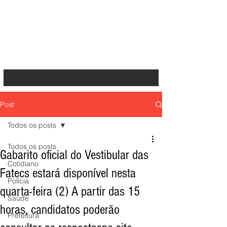
Post
Todos os posts
Todos os posts
Gabarito oficial do Vestibular das
Cotidiano
Fatecs estará disponível nesta
Polícia
quarta-feira (2) A partir das 15
Saúde
horas, candidatos poderão
Prefeitura