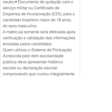
neutro;• Documento de quitação com o 
serviço militar ou Certificado de 
Dispensa de Incorporação (CDI), para o 
candidato brasileiro maior de 18 anos, 
do sexo masculino.
A matrícula somente será efetivada após 
verificação e validação das informações 
enviadas pelos candidatos.
Quem utilizou o Sistema de Pontuação 
Acrescida pelo item escolaridade 
pública deve apresentar histórico 
escolar ou declaração escolar, 
comprovando que cursou integralmente 
o Ensino Médio ou Educação de Jovens 
e Adultos (EJA) na rede pública 
municipal, estadual ou federal, com 
detalhamento das escolas onde estudou.