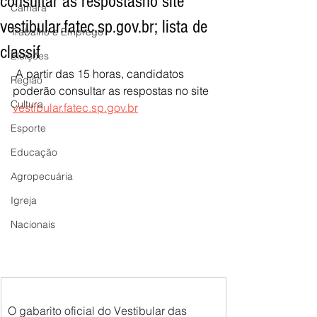
consultar as respostasno site
Câmara
vestibular.fatec.sp.gov.br; lista de
Trabalho e Emprego
classif
Eleições
A partir das 15 horas, candidatos 
Região
poderão consultar as respostas no site 
Cultura
vestibular.fatec.sp.gov.br
Esporte
Educação
Agropecuária
Igreja
Nacionais
O gabarito oficial do Vestibular das 