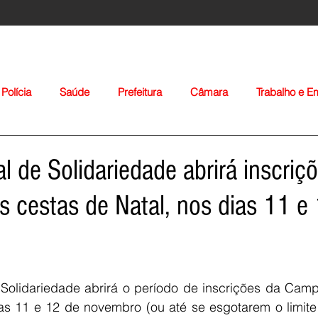
Polícia
Saúde
Prefeitura
Câmara
Trabalho e 
orte
Educação
Agropecuária
Igreja
Nacionais
l de Solidariedade abrirá inscriç
s cestas de Natal, nos dias 11 e
Voltar
Solidariedade abrirá o período de inscrições da Camp
as 11 e 12 de novembro (ou até se esgotarem o limite d