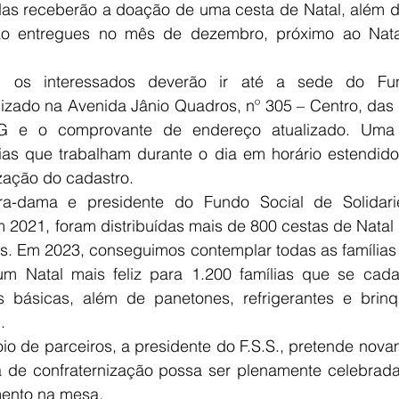
as receberão a doação de uma cesta de Natal, além de 
o entregues no mês de dezembro, próximo ao Nata
r, os interessados deverão ir até a sede do Fun
lizado na Avenida Jânio Quadros, nº 305 – Centro, das
G e o comprovante de endereço atualizado. Uma e
ias que trabalham durante o dia em horário estendido,
lização do cadastro.
a-dama e presidente do Fundo Social de Solidarie
 2021, foram distribuídas mais de 800 cestas de Natal
as. Em 2023, 
conseguimos contemplar todas as famílias 
um Natal mais feliz para 1.200 famílias que se cad
s básicas, além de panetones, refrigerantes e brinq
.
o de parceiros, a presidente do F.S.S., pretende novam
 de confraternização possa ser plenamente celebrada p
mento na mesa.