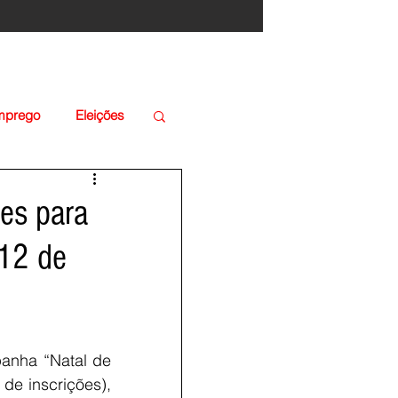
Emprego
Eleições
ões para
 12 de
anha “Natal de 
e inscrições), 