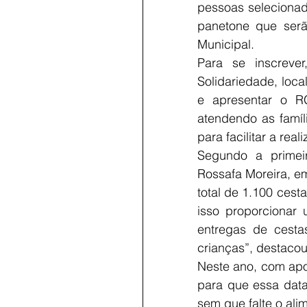
pessoas selecionad
panetone que serã
Municipal.
Para se inscreve
Solidariedade, loca
e apresentar o R
atendendo as famíl
para facilitar a rea
Segundo a primeir
Rossafa Moreira, em
total de 1.100 cest
isso proporcionar 
entregas de cesta
crianças”, destacou
Neste ano, com apoi
para que essa data
sem que falte o ali