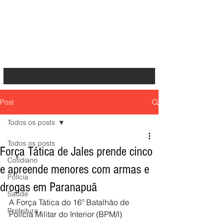
Post
Todos os posts
Todos os posts
Força Tática de Jales prende cinco
Cotidiano
e apreende menores com armas e
Polícia
drogas em Paranapuã
Saúde
A Força Tática do 16º Batalhão de 
Prefeitura
Polícia Militar do Interior (BPM/I) 