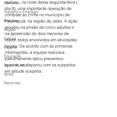
realizou, na noite desta segunda-feira ( 
Câmara
dia 8), uma importante operação de 
Trabalho e Emprego
combate ao crime no município de 
Eleições
Paranapuã, na região de Jales. A ação 
resultou na prisão de cinco adultos e 
Região
na apreensão de dois menores de 
Cultura
idade, todos envolvidos em atividades 
ilegais. De acordo com as primeiras 
Esporte
informações, a equipe realizava 
Educação
patrulhamento tático preventivo 
quando se deparou com os suspeitos 
Agropecuária
em atitude suspeita.
Igreja
Nacionais