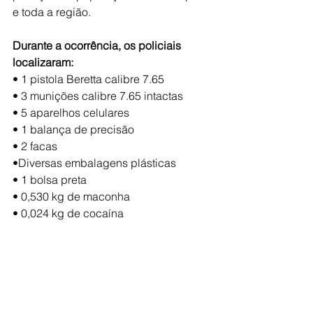
e toda a região.
Durante a ocorrência, os policiais 
localizaram:
• 1 pistola Beretta calibre 7.65
• 3 munições calibre 7.65 intactas
• 5 aparelhos celulares
• 1 balança de precisão
• 2 facas
•Diversas embalagens plásticas
• 1 bolsa preta
• 0,530 kg de maconha
• 0,024 kg de cocaína
Ao todo, três adultos foram detidos e 
encaminhados à autoridade policial. 
Dois adolescentes também foram 
apreendidos e, após os 