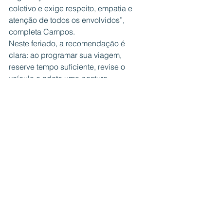
coletivo e exige respeito, empatia e 
atenção de todos os envolvidos”, 
completa Campos.
Neste feriado, a recomendação é 
clara: ao programar sua viagem, 
reserve tempo suficiente, revise o 
veículo e adote uma postura 
responsável no volante. Assim, todos 
podem aproveitar o descanso com 
tranquilidade — e com segurança.
Cotidiano
Ver tudo
Posts recentes