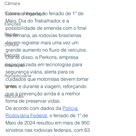
Câmara
Com a chegada do feriado de 1º de 
Trabalho e Emprego
Maio, Dia do Trabalhador, e a 
Eleições
possibilidade de emenda com o final 
Região
de semana, as rodovias brasileiras 
devem registrar mais uma vez um 
Cultura
grande aumento no fluxo de veículos. 
Esporte
Diante disso, a Perkons, empresa 
especializada em tecnologias para 
Educação
segurança viária, alerta para os 
Agropecuária
cuidados que motoristas devem tomar 
Igreja
antes e durante a viagem, reforçando 
que a prevenção ainda é a melhor 
Nacionais
forma de preservar vidas.
De acordo com dados da 
Polícia 
Rodoviária Federal
, o feriado de 1º de 
Maio de 2024 resultou em mais de 950 
sinistros nas rodovias federais, com 63 