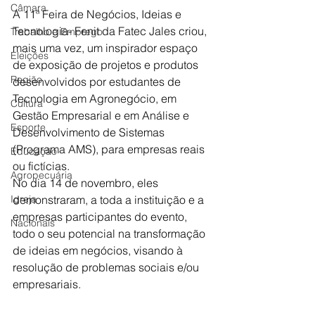
Câmara
A 11ª Feira de Negócios, Ideias e 
Tecnologia- Fenit da Fatec Jales criou, 
Trabalho e Emprego
mais uma vez, um inspirador espaço 
Eleições
de exposição de projetos e produtos 
Região
desenvolvidos por estudantes de 
Tecnologia em Agronegócio, em 
Cultura
Gestão Empresarial e em Análise e 
Esporte
Desenvolvimento de Sistemas 
(Programa AMS), para empresas reais 
Educação
ou fictícias. 
Agropecuária
No dia 14 de novembro, eles 
Igreja
demonstraram, a toda a instituição e a 
empresas participantes do evento, 
Nacionais
todo o seu potencial na transformação 
de ideias em negócios, visando à 
resolução de problemas sociais e/ou 
empresariais. 