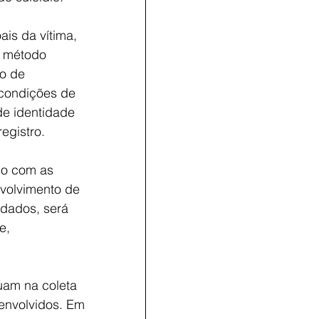
is da vítima, 
o método 
o de 
 condições de 
de identidade 
egistro.
do com as 
volvimento de 
dados, será 
e, 
uam na coleta 
envolvidos. Em 