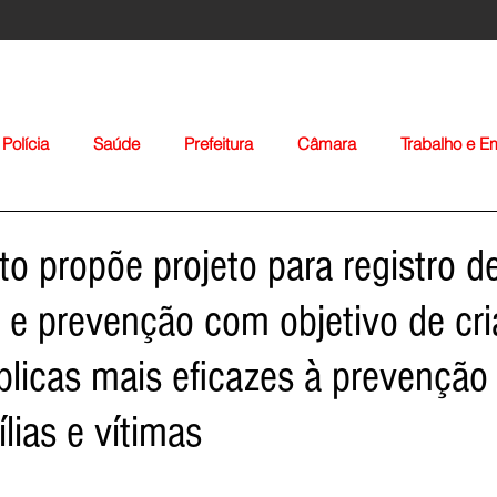
Polícia
Saúde
Prefeitura
Câmara
Trabalho e 
orte
Educação
Agropecuária
Igreja
Nacionais
to propõe projeto para registro d
s e prevenção com objetivo de cri
úblicas mais eficazes à prevenção
lias e vítimas
Voltar