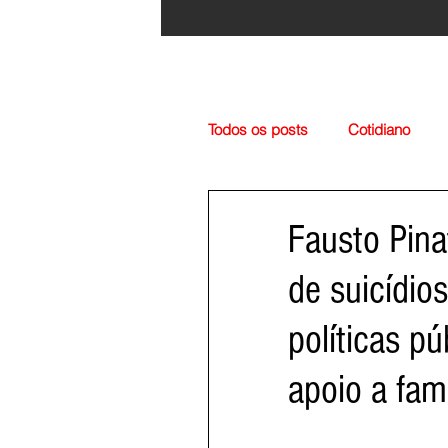
Todos os posts
Cotidiano
Região
Cultura
Esp
Fausto Pina
de suicídio
políticas p
apoio a famí