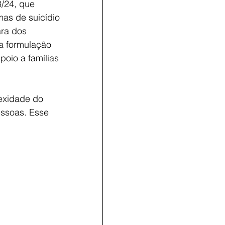
/24, que 
mas de suicídio 
ra dos 
a formulação 
poio a famílias 
exidade do 
essoas. Esse 