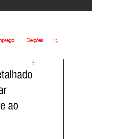
Emprego
Eleições
etalhado
ar
 e ao