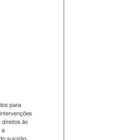
dos para 
 intervenções 
direitos às 
 a 
o suicídio.