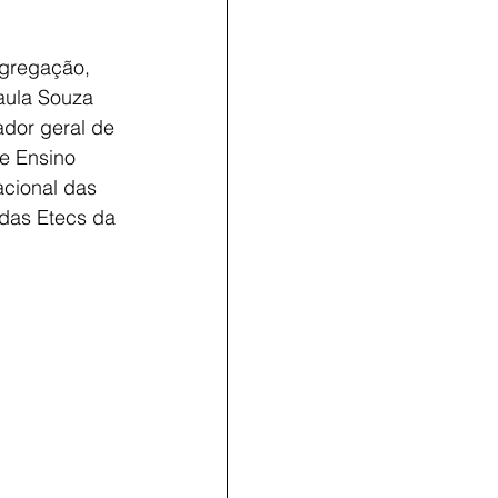
gregação, 
aula Souza 
ador geral de 
e Ensino 
cional das 
 das Etecs da 