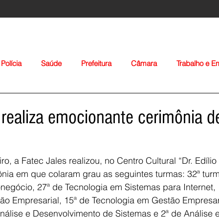
Polícia
Saúde
Prefeitura
Câmara
Trabalho e 
orte
Educação
Agropecuária
Igreja
Nacionais
 realiza emocionante cerimônia d
ro, a Fatec Jales realizou, no Centro Cultural “Dr. Edílio
nia em que colaram grau as seguintes turmas: 32ª tur
egócio, 27ª de Tecnologia em Sistemas para Internet, 
Voltar
ão Empresarial, 15ª de Tecnologia em Gestão Empresari
nálise e Desenvolvimento de Sistemas e 2ª de Análise e