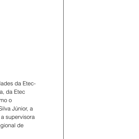
na, da Etec 
omo o 
ilva Júnior, a 
a supervisora 
gional de 