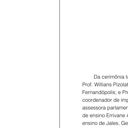
	Da cerimônia também participaram superintendentes de algumas unidades da Etec- 
Prof. Willians Pizol
Fernandópolis; e P
coordenador de impla
assessora parlamen
de ensino Errivane 
ensino de Jales, Ge