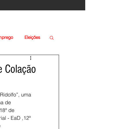
Emprego
Eleições
e Colação
 Ridolfo”, uma 
ma de 
18ª de 
al - EaD ,12ª 
 