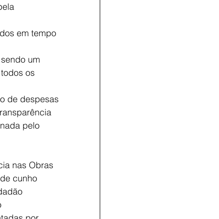
pela 
didos em tempo 
, sendo um 
 todos os 
nto de despesas 
transparência 
inada pelo 
ncia nas Obras 
 de cunho 
idadão 
 
tadas por 