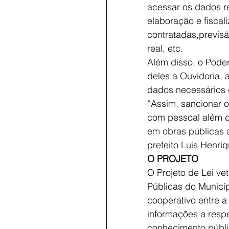
acessar os dados re
elaboração e fisca
contratadas,previs
real, etc.
Além disso, o Pode
deles a Ouvidoria, a
dados necessários 
“Assim, sancionar o
com pessoal além d
em obras públicas a
prefeito Luis Henri
O PROJETO
O Projeto de Lei ve
Públicas do Municíp
cooperativo entre a
informações a respe
conhecimento públi