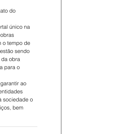
ato do 
tal único na 
 obras 
m o tempo de 
 estão sendo 
 da obra 
a para o 
garantir ao 
entidades 
à sociedade o 
iços, bem 