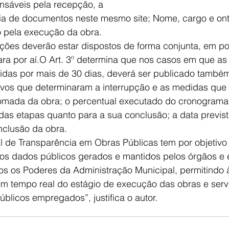
nsáveis pela recepção, a
pia de documentos neste mesmo site; Nome, cargo e ont
o pela execução da obra.
ões deverão estar dispostos de forma conjunta, em por
ara por aí.O Art. 3º determina que nos casos em que as
pidas por mais de 30 dias, deverá ser publicado també
tivos que determinaram a interrupção e as medidas que
omada da obra; o percentual executado do cronograma
 das etapas quanto para a sua conclusão; a data previst
onclusão da obra.
al de Transparência em Obras Públicas tem por objetivo 
os dados públicos gerados e mantidos pelos órgãos e 
os os Poderes da Administração Municipal, permitindo 
tempo real do estágio de execução das obras e serv
blicos empregados”, justifica o autor.