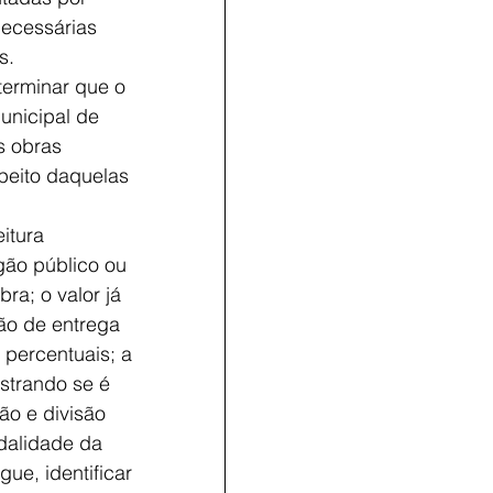
necessárias 
s.
terminar que o 
unicipal de 
s obras 
peito daquelas 
itura 
gão público ou 
ra; o valor já 
ão de entrega 
percentuais; a 
strando se é 
ão e divisão 
odalidade da 
gue, identificar 