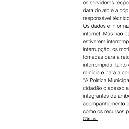
os servidores respo
data do ato e a có
responsável técnic
Os dados e informaç
internet. Mas não p
estiverem interrom
interrupção; os mo
tomadas para a ret
interrompida, tanto
reinício e para a c
“A Política Municip
cidadão o acesso a
integrantes de amb
acompanhamento em 
como os recursos pú
Câmara