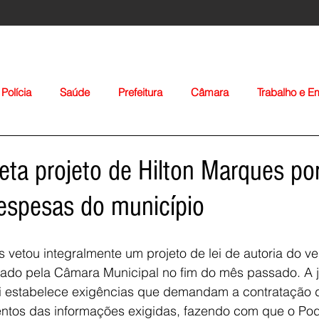
Polícia
Saúde
Prefeitura
Câmara
Trabalho e 
orte
Educação
Agropecuária
Igreja
Nacionais
eta projeto de Hilton Marques po
espesas do município
s vetou integralmente um projeto de lei de autoria do ve
do pela Câmara Municipal no fim do mês passado. A jus
Voltar
ei estabelece exigências que demandam a contratação d
ntos das informações exigidas, fazendo com que o Pod