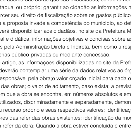
stadual ou próprio; garantir ao cidadão as informações 
cer seu direito de fiscalização sobre os gastos público
e a proposta invade a competência do município, ao de
erá disponibilizar aos cidadãos, no site da Prefeitura M
ual e didática, informações objetivas e concisas sobre a
 pela Administração Direta e Indireta, bem como a res
erias público-privadas ou mediante concessão.
artigo, as informações disponibilizadas no site da Prefe
deverão contemplar uma série da dados relativos ao ór
esponsável pela obra;o valor orçado inicial para cada ob
s obras; o valor de aditamento, caso exista; a previs
 em que a obra se encontra, em números absolutos e em 
 utilizados, discriminadamente e separadamente, demon
 recurso próprio e seus respectivos valores; identificaç
ores das referidas obras existentes; identificação da m
na referida obra; Quando a obra estiver concluída e entre