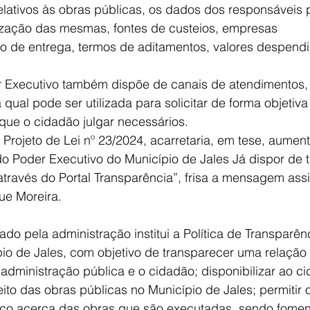
lativos às obras públicas, os dados dos responsáveis 
lização das mesmas, fontes de custeios, empresas 
ão de entrega, termos de aditamentos, valores despen
r Executivo também dispõe de canais de atendimentos
 qual pode ser utilizada para solicitar de forma objetiva
que o cidadão julgar necessários.
 Projeto de Lei nº 23/2024, acarretaria, em tese, aume
o Poder Executivo do Município de Jales Já dispor de 
través do Portal Transparência”, frisa a mensagem ass
que Moreira.
tado pela administração institui a Política de Transparê
io de Jales, com objetivo de transparecer uma relação
 administração pública e o cidadão; disponibilizar ao c
ito das obras públicas no Município de Jales; permitir o
co acerca das obras que são executadas, sendo fomen