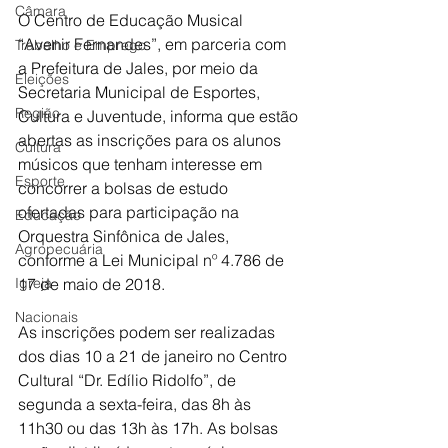
Câmara
O Centro de Educação Musical 
“Avenir Fernandes”, em parceria com 
Trabalho e Emprego
a Prefeitura de Jales, por meio da 
Eleições
Secretaria Municipal de Esportes, 
Região
Cultura e Juventude, informa que estão 
abertas as inscrições para os alunos 
Cultura
músicos que tenham interesse em 
Esporte
concorrer a bolsas de estudo 
ofertadas para participação na 
Educação
Orquestra Sinfônica de Jales, 
Agropecuária
conforme a Lei Municipal nº 4.786 de 
Igreja
17 de maio de 2018.
Nacionais
As inscrições podem ser realizadas 
dos dias 10 a 21 de janeiro no Centro 
Cultural “Dr. Edílio Ridolfo”, de 
segunda a sexta-feira, das 8h às 
11h30 ou das 13h às 17h. As bolsas 