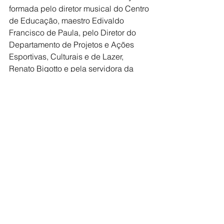
formada pelo diretor musical do Centro 
de Educação, maestro Edivaldo 
Francisco de Paula, pelo Diretor do 
Departamento de Projetos e Ações 
Esportivas, Culturais e de Lazer, 
Renato Bigotto e pela servidora da 
Secretaria Municipal de Esportes, 
Cultura e Juventude, Daniela Milhan 
Marques.
As demais informações sobre o Centro 
de Educação Musical “Avenir 
Fernandes” estão dispostas no Diário 
Oficial do município através do link 
https://dosp.com.br/exibe_do.php?
i=MzA1MTE
=.