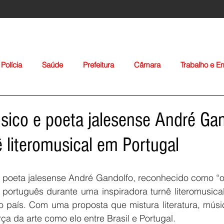
Polícia
Saúde
Prefeitura
Câmara
Trabalho e 
orte
Educação
Agropecuária
Igreja
Nacionais
úsico e poeta jalesense André Ga
ê literomusical em Portugal
e poeta jalesense André Gandolfo, reconhecido como “o
 português durante uma inspiradora turnê literomusical
Voltar
o país. Com uma proposta que mistura literatura, músi
orça da arte como elo entre Brasil e Portugal.