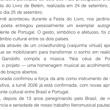
ta do Livro de Belém, realizada em 24 de setembro, e
o dia 25 de setembro.
rnê aconteceu durante a Festa do Livro, nos jardins
dente de Portugal. O gesto, simbólico e afetuoso, foi 
mbio cultural entre os dois países.
zada através de um crowdfunding (vaquinha virtual) ap
ue se mobilizaram para transformar o sonho em realid
, Gandolfo compôs a música “Nos céus de Portu
a o projeto — uma homenagem musical ao acolhimento 
 de braços abertos.
rada confirmou a força da arte como instrumento de un
itiva, a turnê 2026 já está confirmada, com novas apr
nte cultural entre Brasil e Portugal.
, depois de 13 anos peregrinando pelo Brasil, de no
ncia e seriedade de nosso trabalho literomusical pautad