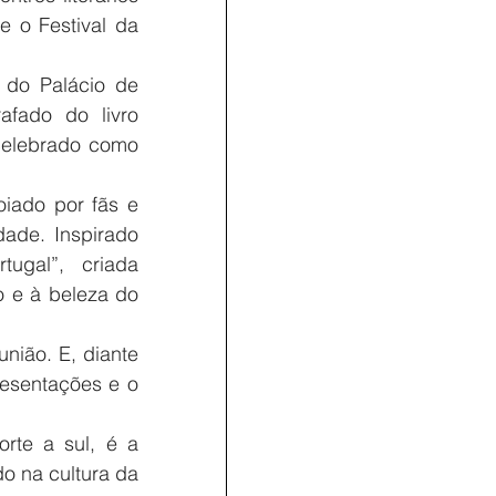
 o Festival da 
 do Palácio de 
Belém, quando o poeta entregou pessoalmente um exemplar autografado do livro 
celebrado como 
oiado por fãs e 
ade. Inspirado 
gal”, criada 
e à beleza do 
ião. E, diante 
esentações e o 
rte a sul, é a 
o na cultura da 