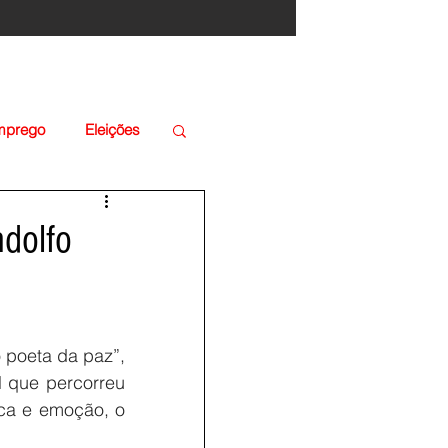
Emprego
Eleições
ndolfo
 poeta da paz”, 
 que percorreu 
ca e emoção, o 