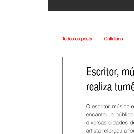
Todos os posts
Cotidiano
Região
Cultura
Esp
Escritor, m
realiza turn
O escritor, músico 
encantou o público
diversas cidades d
artista reforçou a f