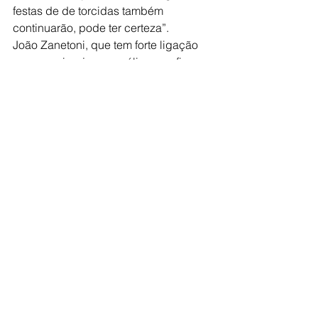
festas de de torcidas também 
continuarão, pode ter certeza”.
João Zanetoni, que tem forte ligação 
com uma igreja evangélica, confirmou 
o apoio ao projeto e contou que na 
legislatura anterior chegou a 
apresentar uma proposta semelhante, 
mas o departamento jurídico da 
câmara o alertou que naquela ocasião 
havia uma dúvida sobre a sua 
constitucionalidade. Em 2021, a 
constitucionalidade foi sanada pela 
Supremo Tribunal Federal e a proposta 
pôde ser colocada em votação. 
“Sabemos que é uma tradição, mas a 
gente tem que pensa mais naquilo que 
é benéfico ou prejudicial. Não vão 
acabar os terços, as comemorações, 
as festas. O que vai acabar é o 