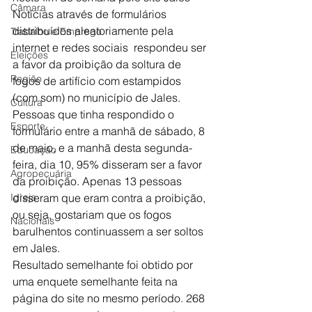
Câmara
Notícias através de formulários 
distribuídos aleatoriamente pela 
Trabalho e Emprego
internet e redes sociais  respondeu ser 
Eleições
a favor da proibição da soltura de 
Região
fogos de artifício com estampidos 
(com som) no município de Jales. 
Cultura
Pessoas que tinha respondido o 
Esporte
formulário entre a manhã de sábado, 8 
de maio, e a manhã desta segunda-
Educação
feira, dia 10, 95% disseram ser a favor 
Agropecuária
da proibição. Apenas 13 pessoas 
Igreja
disseram que eram contra a proibição, 
ou seja, gostariam que os fogos 
Nacionais
barulhentos continuassem a ser soltos 
em Jales.
Resultado semelhante foi obtido por 
uma enquete semelhante feita na 
página do site no mesmo período. 268 