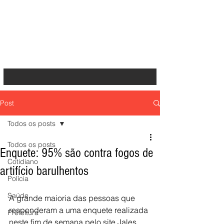
Post
Todos os posts
Todos os posts
Enquete: 95% são contra fogos de
Cotidiano
artifício barulhentos
Polícia
Saúde
A grande maioria das pessoas que 
responderam a uma enquete realizada 
Prefeitura
neste fim de semana pelo site Jales 