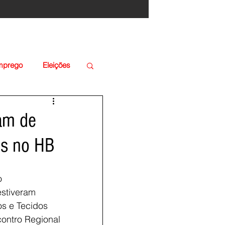
Emprego
Eleições
pam de
os no HB
o
estiveram
s e Tecidos 
contro Regional 