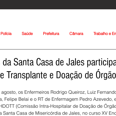
Polícia
Saúde
Prefeitura
Câmara
Trabalho e 
orte
Educação
Agropecuária
Igreja
Nacionais
 da Santa Casa de Jales partici
re Transplante e Doação de Órgã
 agosto, os Enfermeiros Rodrigo Queiroz, Luiz Fernand
ma, Felipe Belai e o RT de Enfermagem Pedro Azevedo, 
Voltar
HDOTT (Comissão Intra-Hospitalar de Doação de Órgão
a Santa Casa de Misericórdia de Jales, no curso XV En