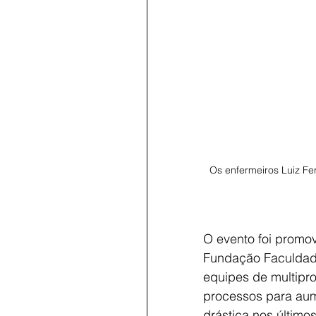
Os enfermeiros Luiz Fe
O evento foi promo
Fundação Faculdade
equipes de multipro
processos para aum
drástica nos último