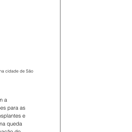
 na cidade de São 
m a
es para as 
nsplantes e 
uma queda 
tuação do 