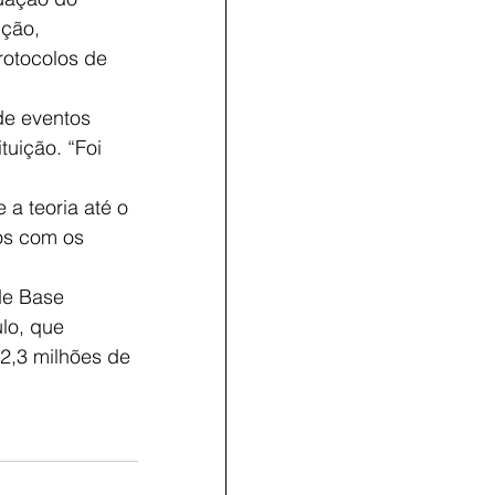
ição, 
rotocolos de 
de eventos
uição. “Foi 
a teoria até o
os com os 
de Base
lo, que 
2,3 milhões de 