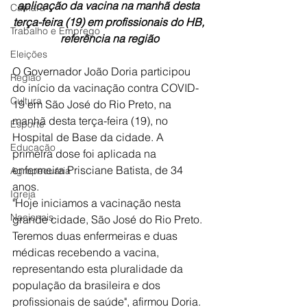
aplicação da vacina na manhã desta 
Câmara
terça-feira (19) em profissionais do HB, 
Trabalho e Emprego
referência na região
Eleições
O Governador João Doria participou 
Região
do início da vacinação contra COVID-
Cultura
19 em São José do Rio Preto, na 
manhã desta terça-feira (19), no 
Esporte
Hospital de Base da cidade. A 
Educação
primeira dose foi aplicada na 
enfermeira Prisciane Batista, de 34 
Agropecuária
anos.
Igreja
"Hoje iniciamos a vacinação nesta 
Nacionais
grande cidade, São José do Rio Preto. 
Teremos duas enfermeiras e duas 
médicas recebendo a vacina, 
representando esta pluralidade da 
população da brasileira e dos 
profissionais de saúde", afirmou Doria.