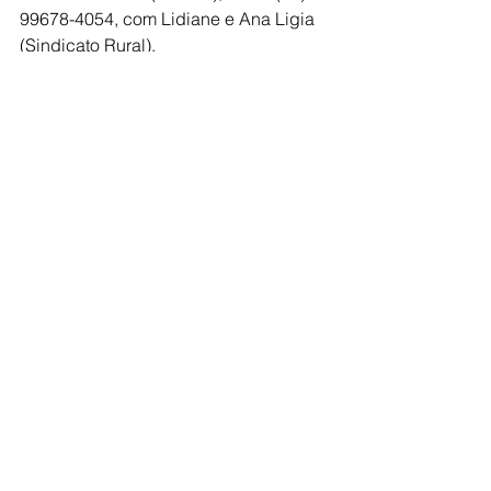
99678-4054, com Lidiane e Ana Ligia 
(Sindicato Rural).
SERVIÇO
Encontro Regional de Produtores 
Rurais
Data: 20 de março (quinta-feira)
Horário: 13h às 19h
Local: Escola Vocacional (Rua: Roma, 
3371 – Jardim Paulo VI), em Jales
Trabalho e Emprego
Agropecuária
Ver tudo
Posts recentes