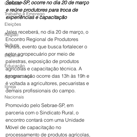
Sebrae-SP, ocorre no dia 20 de março 
Câmara
e reúne produtores para troca de 
Trabalho e Emprego
experiências e capacitação
Eleições
Jales receberá, no dia 20 de março, o 
Região
Encontro Regional de Produtores 
Cultura
Rurais, evento que busca fortalecer o 
setor agropecuário por meio de 
Esporte
palestras, exposição de produtos 
Educação
agrícolas e capacitação técnica. A 
programação ocorre das 13h às 19h e 
Agropecuária
é voltada a agricultores, pecuaristas e 
Igreja
demais profissionais do campo. 
Nacionais
Promovido pelo Sebrae-SP, em 
parceria com o Sindicato Rural, o 
encontro contará com uma Unidade 
Móvel de capacitação no 
processamento de produtos agrícolas, 