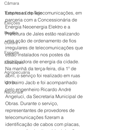
Câmara
Empresas de Telecomunicações, em 
Trabalho e Emprego
parceria com a Concessionária de 
Eleições
Energia Neoenergia Elektro e a 
Região
Prefeitura de Jales estão realizando 
uma ação de ordenamento de fios 
Cultura
irregulares de telecomunicações que 
Esporte
estão instalados nos postes da 
distribuidora de energia da cidade.
Educação
Na manhã da terça-feira, dia 1º de 
Agropecuária
abril, o serviço foi realizado em ruas 
Igreja
do bairro Jacb e foi acompanhado 
pelo engenheiro Ricardo André 
Nacionais
Angeluci, da Secretaria Municipal de 
Obras. Durante o serviço, 
representantes de provedores de 
telecomunicações fizeram a 
identificação de cabos com placas, 