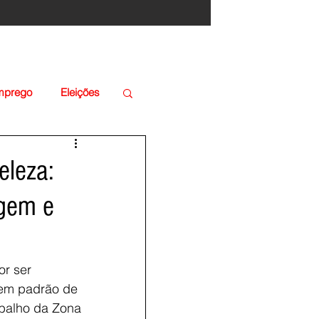
Emprego
Eleições
eleza:
agem e
r ser 
 em padrão de 
abalho da Zona 