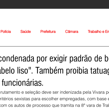
Polícia
Saúde
Prefeitura
Câmara
Trabalho e 
orte
Educação
Agropecuária
Igreja
Nacionais
ondenada por exigir padrão de b
belo liso". Também proibia tatu
 funcionárias.
rutamento e seleção deve ser indenizada pela Vivara po
Voltar
critérios sexistas para escolher empregadas, com base
com os autos de processo que tramita na 8ª vara de Tr