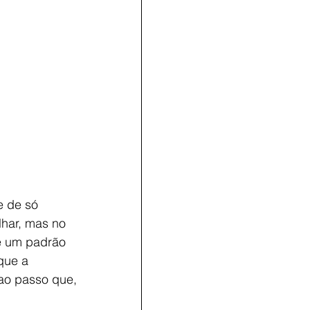
e de só 
har, mas no 
e um padrão 
que a 
ao passo que, 