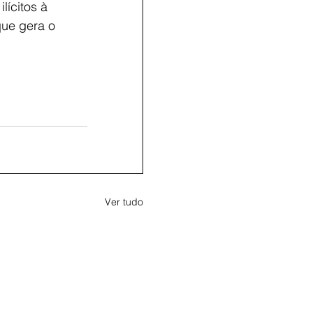
lícitos à 
que gera o 
Ver tudo