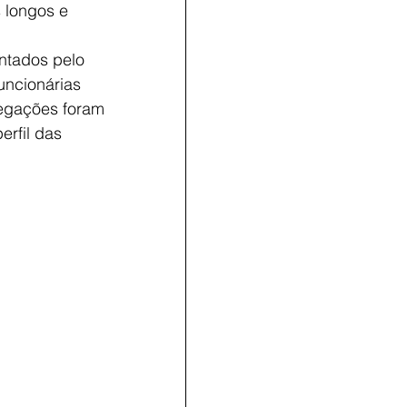
 longos e 
ntados pelo 
uncionárias 
egações foram 
rfil das 