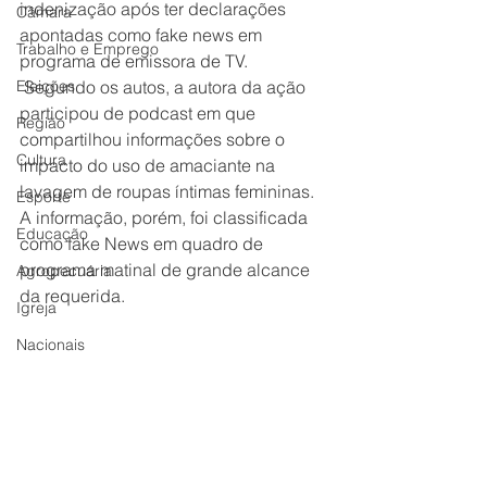
indenização após ter declarações 
Câmara
apontadas como fake news em 
Trabalho e Emprego
programa de emissora de TV.
Eleições
 Segundo os autos, a autora da ação 
participou de podcast em que 
Região
compartilhou informações sobre o 
Cultura
impacto do uso de amaciante na 
lavagem de roupas íntimas femininas. 
Esporte
A informação, porém, foi classificada 
Educação
como fake News em quadro de 
programa matinal de grande alcance 
Agropecuária
da requerida.
Igreja
Nacionais