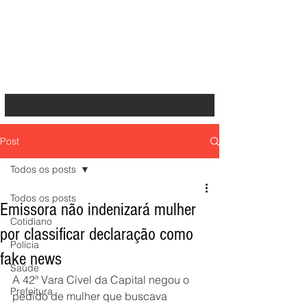
Post
Todos os posts
Todos os posts
Emissora não indenizará mulher
Cotidiano
por classificar declaração como
Polícia
fake news
Saúde
A 42ª Vara Cível da Capital negou o 
Prefeitura
pedido de mulher que buscava 