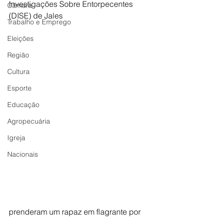
Investigações Sobre Entorpecentes 
Câmara
(DISE) de Jales 
Trabalho e Emprego
Eleições
Região
Cultura
Esporte
Educação
Agropecuária
Igreja
Nacionais
prenderam um rapaz em flagrante por 