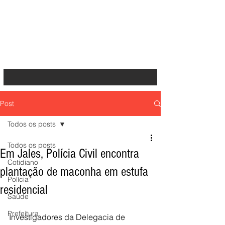
Post
Todos os posts
Todos os posts
Em Jales, Polícia Civil encontra
Cotidiano
plantação de maconha em estufa
Polícia
residencial
Saúde
Prefeitura
Investigadores da Delegacia de 