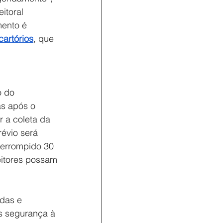
itoral 
mento é 
cartórios
, que 
o do 
as após o 
 a coleta da 
évio será 
nterrompido 30 
eitores possam 
adas e 
s segurança à 