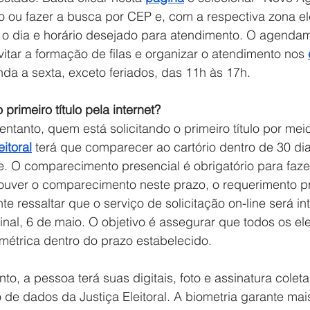
o ou fazer a busca por CEP e, com a respectiva zona ele
r o dia e horário desejado para atendimento. O agenda
itar a formação de filas e organizar o atendimento nos 
a a sexta, exceto feriados, das 11h às 17h. 
o primeiro título pela internet?
entanto, quem está solicitando o primeiro título por mei
itoral
 terá que comparecer ao cartório dentro de 30 di
e. O comparecimento presencial é obrigatório para fazer
ouver o comparecimento neste prazo, o requerimento pr
te ressaltar que o serviço de solicitação on-line será i
final, 6 de maio. O objetivo é assegurar que todos os el
ométrica dentro do prazo estabelecido. 
to, a pessoa terá suas digitais, foto e assinatura colet
e dados da Justiça Eleitoral. A biometria garante mai