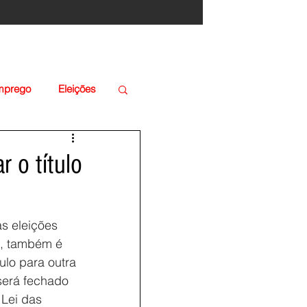
Emprego
Eleições
r o título
as eleições 
á, também é 
ulo para outra 
será fechado 
 Lei das 