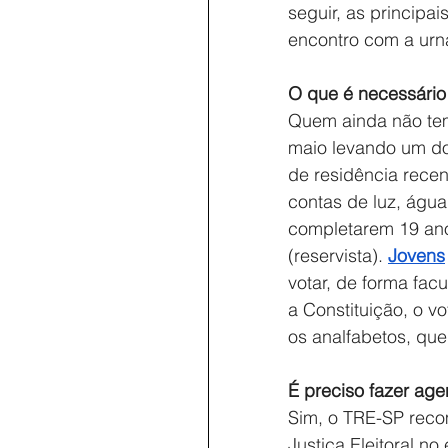
seguir, as principai
encontro com a urna
O que é necessário p
Quem ainda não tem o
maio levando um do
de residência rece
contas de luz, águ
completarem 19 ano
(reservista). 
Jovens
votar, de forma fac
a Constituição, o v
os analfabetos, que
É preciso fazer age
Sim, o TRE-SP rec
Justiça Eleitoral no