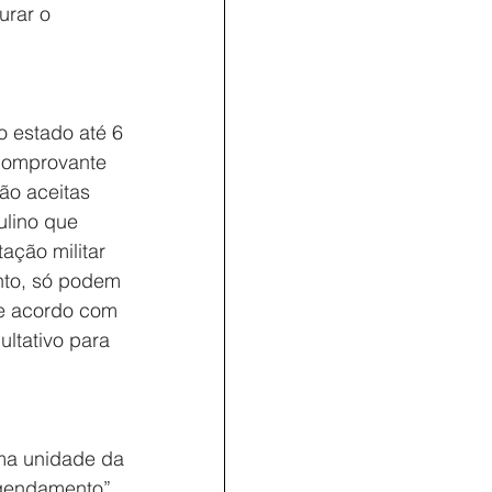
urar o 
o estado até 6 
comprovante 
o aceitas 
lino que 
ção militar 
nto, só podem 
De acordo com 
ultativo para 
ma unidade da 
gendamento”, 