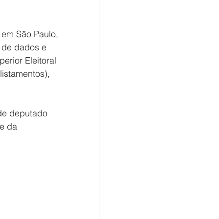
 em São Paulo, 
s de dados e 
erior Eleitoral 
listamentos), 
de deputado 
e da 