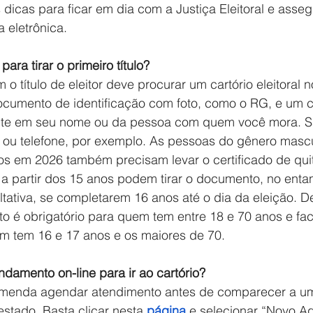
s dicas para ficar em dia com a Justiça Eleitoral e asseg
 eletrônica. 
ara tirar o primeiro título?
 título de eleitor deve procurar um cartório eleitoral n
cumento de identificação com foto, como o RG, e um 
nte em seu nome ou da pessoa com quem você mora. Sã
a ou telefone, por exemplo. As pessoas do gênero mascu
s em 2026 também precisam levar o certificado de quita
 a partir dos 15 anos podem tirar o documento, no enta
ultativa, se completarem 16 anos até o dia da eleição. 
oto é obrigatório para quem tem entre 18 e 70 anos e fac
m tem 16 e 17 anos e os maiores de 70. 
ndamento on-line para ir ao cartório?
omenda agendar atendimento antes de comparecer a u
 estado. Basta clicar nesta 
página
 e selecionar “Novo A