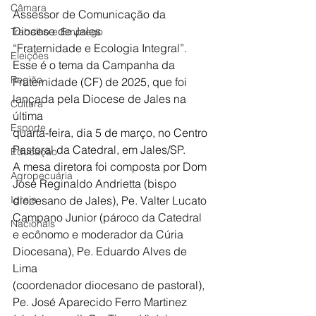
Câmara
Assessor de Comunicação da 
Diocese de Jales
Trabalho e Emprego
“Fraternidade e Ecologia Integral”. 
Eleições
Esse é o tema da Campanha da
Região
Fraternidade (CF) de 2025, que foi 
lançada pela Diocese de Jales na 
Cultura
última
Esporte
quarta-feira, dia 5 de março, no Centro 
Pastoral da Catedral, em Jales/SP.
Educação
A mesa diretora foi composta por Dom 
Agropecuária
José Reginaldo Andrietta (bispo
Igreja
diocesano de Jales), Pe. Valter Lucato 
Campano Junior (pároco da Catedral
Nacionais
e ecônomo e moderador da Cúria 
Diocesana), Pe. Eduardo Alves de 
Lima
(coordenador diocesano de pastoral), 
Pe. José Aparecido Ferro Martinez