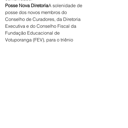
Posse Nova Diretoria
A solenidade de 
posse dos novos membros do 
Conselho de Curadores, da Diretoria 
Executiva e do Conselho Fiscal da 
Fundação Educacional de 
Votuporanga (FEV), para o triênio 
2024/2027, será realizada no dia 15 de 
outubro, terça-feira, às 19h30, no salão 
de eventos do Sindicato Rural de 
Votuporanga. Em celebração ao Dia 
dos Professores, a cerimônia prestará 
uma homenagem especial a 
educadores que contribuíram 
significativamente para a história da 
instituição, além de reconhecer a 
trajetória dos ex-presidentes da FEV.
Região
Educação