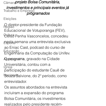
projeto Bolsa Comunitária, 
Câmara
investimentos e principais eventos já 
Trabalho e Emprego
programados
Eleições
O diretor-presidente da Fundação 
Região
Educacional de Votuporanga (FEV), 
Cultura
Celso Penha Vasconcelos, concedeu 
nesta semana uma entrevista exclusiva 
Esporte
ao Eniac Cast, podcast do curso de 
Educação
Engenharia da Computação da Unifev. 
O programa, gravado na Cidade 
Agropecuária
Universitária, contou com a 
Igreja
participação do estudante Cauê de 
Nacionais
Souza Salvione, do 2º período, como 
entrevistador.
Os assuntos abordados na entrevista 
incluíram a expansão do programa 
Bolsa Comunitária, os investimentos 
realizados pelo presidente recém-