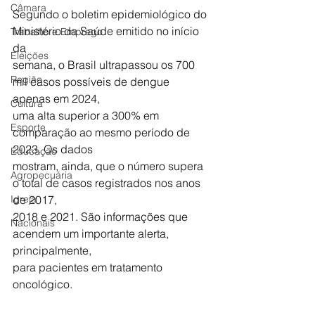
Câmara
Segundo o boletim epidemiológico do 
Ministério da Saúde emitido no início 
Trabalho e Emprego
da
Eleições
semana, o Brasil ultrapassou os 700 
Região
mil casos possíveis de dengue 
apenas em 2024,
Cultura
uma alta superior a 300% em 
Esporte
comparação ao mesmo período de 
2023. Os dados
Educação
mostram, ainda, que o número supera 
Agropecuária
o total de casos registrados nos anos 
Igreja
de 2017,
2018 e 2021. São informações que 
Nacionais
acendem um importante alerta, 
principalmente,
para pacientes em tratamento 
oncológico.