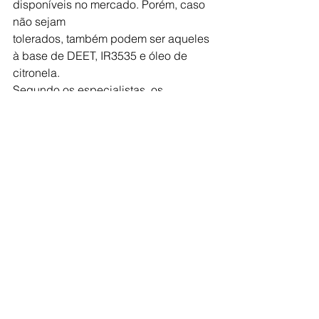
disponíveis no mercado. Porém, caso 
não sejam
tolerados, também podem ser aqueles 
à base de DEET, IR3535 e óleo de 
citronela.
Segundo os especialistas, os 
repelentes caseiros não devem ser 
utilizados.
Algumas regras para a aplicação 
correta do repelente:
• Cuidado para não passar o 
repelente na região dos olhos, 
mucosas e áreas com
feridas;
• O repelente spray deve ser aplicado 
sobre a roupa e não na pele que será 
coberta.
Exemplo: se for colocar uma calça, 