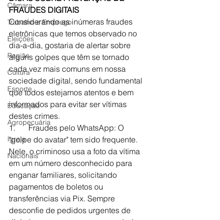
Câmara
FRAUDES DIGITAIS
Considerando as inúmeras fraudes 
Trabalho e Emprego
eletrônicas que temos observado no 
Eleições
dia-a-dia, gostaria de alertar sobre 
Região
alguns golpes que têm se tornado 
cada vez mais comuns em nossa 
Cultura
sociedade digital, sendo fundamental 
Esporte
que todos estejamos atentos e bem 
informados para evitar ser vítimas 
Educação
destes crimes. 
Agropecuária
1.	Fraudes pelo WhatsApp: O 
Igreja
"golpe do avatar" tem sido frequente. 
Nele, o criminoso usa a foto da vítima 
Nacionais
em um número desconhecido para 
enganar familiares, solicitando 
pagamentos de boletos ou 
transferências via Pix. Sempre 
desconfie de pedidos urgentes de 