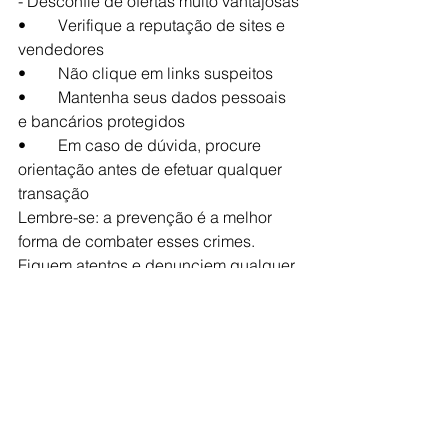
- Desconfie de ofertas muito vantajosas
•	Verifique a reputação de sites e 
vendedores
•	Não clique em links suspeitos
•	Mantenha seus dados pessoais 
e bancários protegidos
•	Em caso de dúvida, procure 
orientação antes de efetuar qualquer 
transação
Lembre-se: a prevenção é a melhor 
forma de combater esses crimes. 
Fiquem atentos e denunciem qualquer 
atividade suspeita às autoridades 
competentes.
Higor Vinicius Nogueira Jorge 
Delegado de Polícia
Polícia