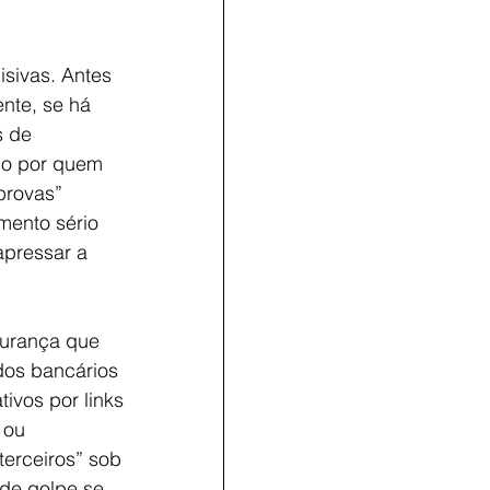
sivas. Antes 
ente, se há 
s de 
do por quem 
provas” 
mento sério 
apressar a 
gurança que 
dos bancários 
ivos por links 
 ou 
terceiros” sob 
 de golpe se 