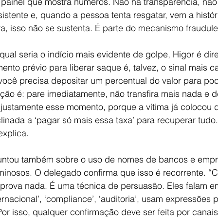
 painel que mostra números. Não há transparência, não
tente e, quando a pessoa tenta resgatar, vem a históri
ra, isso não se sustenta. É parte do mecanismo fraudulen
ual seria o indício mais evidente de golpe, Higor é dire
to prévio para liberar saque é, talvez, o sinal mais car
ocê precisa depositar um percentual do valor para pode
ação é: pare imediatamente, não transfira mais nada e d
justamente esse momento, porque a vítima já colocou di
inada a ‘pagar só mais essa taxa’ para recuperar tudo.
explica.
untou também sobre o uso de nomes de bancos e empr
minosos. O delegado confirma que isso é recorrente. “Cit
rova nada. É uma técnica de persuasão. Eles falam e
rnacional’, ‘compliance’, ‘auditoria’, usam expressões p
Por isso, qualquer confirmação deve ser feita por canais 