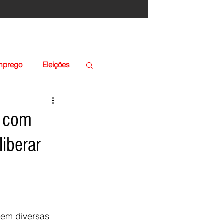
Emprego
Eleições
o com
liberar
 em diversas 