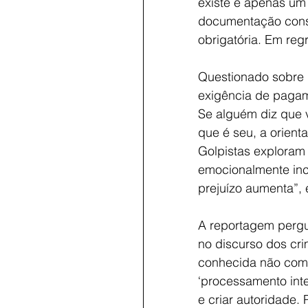
existe é apenas um
documentação consis
obrigatória. Em reg
Questionado sobre q
exigência de pagamen
Se alguém diz que v
que é seu, a orient
Golpistas exploram 
emocionalmente incl
prejuízo aumenta”, 
A reportagem perg
no discurso dos cri
conhecida não comp
‘processamento inte
e criar autoridade. 