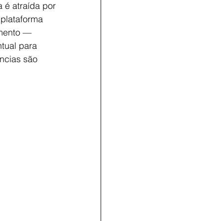
 é atraída por 
plataforma 
amento — 
tual para 
ências são 