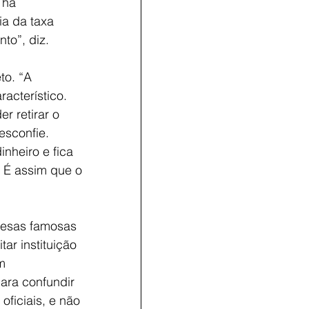
 há 
a da taxa 
to”, diz.
to. “A 
acterístico. 
r retirar o 
esconfie. 
nheiro e fica 
 É assim que o 
esas famosas 
ar instituição 
m 
ara confundir 
oficiais, e não 