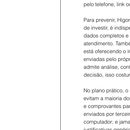
pelo telefone, link 
Para prevenir, Hig
de investir, é indis
dados completos e ve
atendimento. També
está oferecendo o i
enviadas pelo própr
admite análise, con
decisão, isso costu
No plano prático, 
evitam a maioria do
e comprovantes para
enviados por tercei
computador; e jamai
justificativas genér