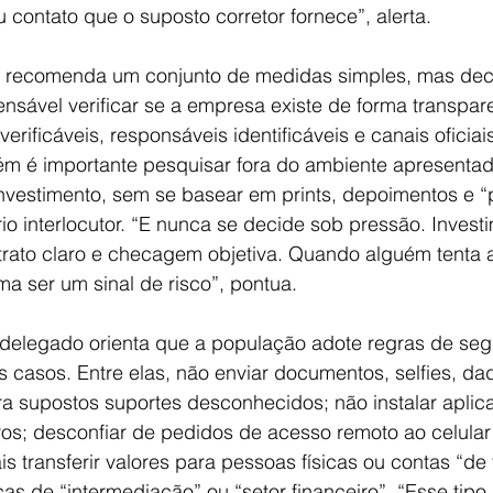
ou contato que o suposto corretor fornece”, alerta.
or recomenda um conjunto de medidas simples, mas deci
pensável verificar se a empresa existe de forma transpar
rificáveis, responsáveis identificáveis e canais oficiai
m é importante pesquisar fora do ambiente apresenta
nvestimento, sem se basear em prints, depoimentos e “
io interlocutor. “E nunca se decide sob pressão. Investi
trato claro e checagem objetiva. Quando alguém tenta 
ma ser um sinal de risco”, pontua.
o delegado orienta que a população adote regras de se
s casos. Entre elas, não enviar documentos, selfies, da
 supostos suportes desconhecidos; não instalar aplicat
ros; desconfiar de pedidos de acesso remoto ao celular
s transferir valores para pessoas físicas ou contas “de 
icas de “intermediação” ou “setor financeiro”. “Esse tipo