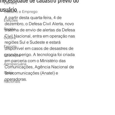
necessidade de cadastro prévio do
Câmara
usuário
Trabalho e Emprego
A partir desta quarta-feira, 4 de 
Eleições
dezembro, o Defesa Civil Alerta, novo 
Região
sistema de envio de alertas da Defesa 
Civil Nacional, entra em operação nas 
Cultura
regiões Sul e Sudeste e estará 
Esporte
disponível em casos de desastres de 
grande perigo. A tecnologia foi criada 
Educação
em parceria com o Ministério das 
Agropecuária
Comunicações, Agência Nacional de 
Igreja
Telecomunicações (Anatel) e 
operadoras.
Nacionais