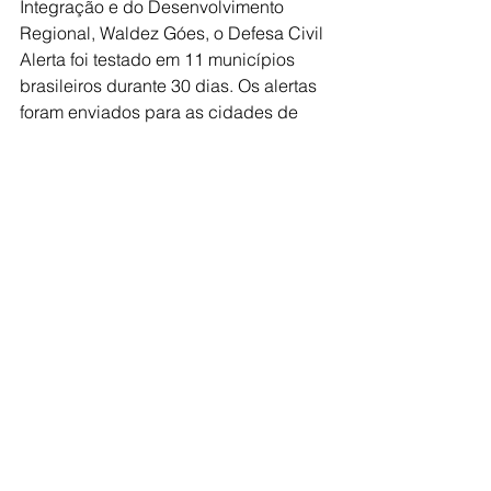
Integração e do Desenvolvimento 
Regional, Waldez Góes, o Defesa Civil 
Alerta foi testado em 11 municípios 
brasileiros durante 30 dias. Os alertas 
foram enviados para as cidades de 
Roca Sales (RS), Muçum (RS), 
Blumenau (SC), Gaspar (SC), Morretes 
(PR), União da Vitória (PR), São 
Sebastião (SP), Cachoeiro do 
Itapemirim (ES), Indianópolis (MG), 
Petrópolis (RJ) e Angra dos Reis (RJ).
Um mês após o início do projeto-
piloto, a população das 11 cidades 
aprovou o novo sistema de envio de 
alertas da Defesa Civil Nacional. Em 
pesquisa realizada nos municípios, 
87% das pessoas que responderam 
ao questionário sobre a novidade 
avaliaram a ferramenta de forma 