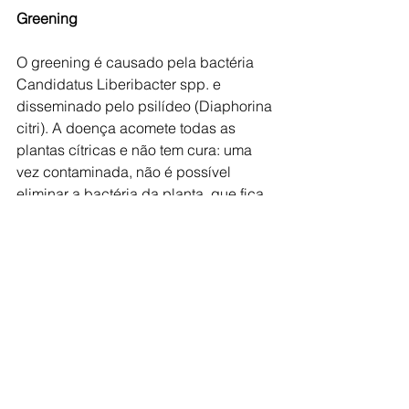
Greening
O greening é causado pela bactéria 
Candidatus Liberibacter spp. e 
disseminado pelo psilídeo (Diaphorina 
citri). A doença acomete todas as 
plantas cítricas e não tem cura: uma 
vez contaminada, não é possível 
eliminar a bactéria da planta, que fica 
agindo como fonte de inóculo para 
contaminação de outras plantas. O 
greening é hoje a doença que mais 
ameaça a citricultura no mundo.
SP é o maior produtor de laranja
Fundecitrus (Fundo de Defesa da 
Citricultura), associação privada 