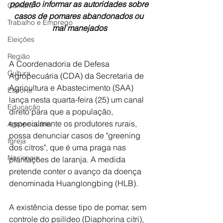
poderão informar as autoridades sobre 
Câmara
casos de pomares abandonados ou 
Trabalho e Emprego
mal manejados
Eleições
Região
A Coordenadoria de Defesa 
Cultura
Agropecuária (CDA) da Secretaria de 
Agricultura e Abastecimento (SAA) 
Esporte
lança nesta quarta-feira (25) um canal 
Educação
direto para que a população, 
especialmente os produtores rurais, 
Agropecuária
possa denunciar casos de "greening 
Igreja
dos citros", que é uma praga nas 
Nacionais
plantações de laranja. A medida 
pretende conter o avanço da doença 
denominada Huanglongbing (HLB).
A existência desse tipo de pomar, sem 
controle do psilídeo (Diaphorina citri), 