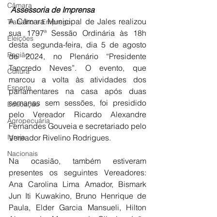
Câmara
 Assessoria de Imprensa
A Câmara Municipal de Jales realizou 
Trabalho e Emprego
sua 1797ª Sessão Ordinária às 18h 
Eleições
desta segunda-feira, dia 5 de agosto 
Região
de 2024, no Plenário “Presidente 
Tancredo Neves”. O evento, que 
Cultura
marcou a volta às atividades dos 
Esporte
parlamentares na casa após duas 
semanas sem sessões, foi presidido 
Educação
pelo Vereador Ricardo Alexandre 
Agropecuária
Fernandes Gouveia e secretariado pelo 
Igreja
Vereador Rivelino Rodrigues.
Nacionais
Na ocasião, também estiveram 
presentes os seguintes Vereadores: 
Ana Carolina Lima Amador, Bismark 
Jun Iti Kuwakino, Bruno Henrique de 
Paula, Elder Garcia Mansueli, Hilton 