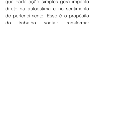
que cada ação simples gera impacto 
direto na autoestima e no sentimento 
de pertencimento. Esse é o propósito 
do trabalho social: transformar 
realidades com sensibilidade, técnica 
e presença”.
Prefeitura
Ver tudo
Posts recentes