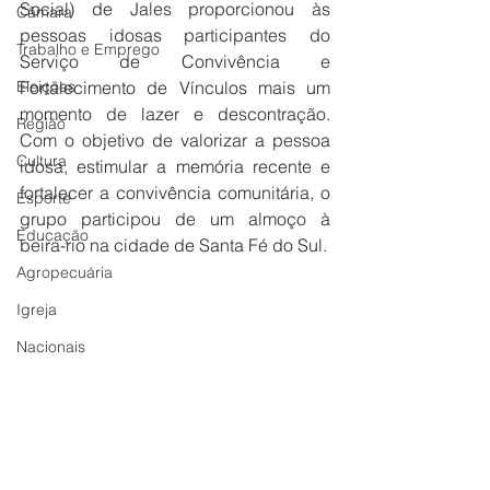
Social) de Jales proporcionou às 
Câmara
pessoas idosas participantes do 
Trabalho e Emprego
Serviço de Convivência e 
Eleições
Fortalecimento de Vínculos mais um 
momento de lazer e descontração. 
Região
Com o objetivo de valorizar a pessoa 
Cultura
idosa, estimular a memória recente e 
fortalecer a convivência comunitária, o 
Esporte
grupo participou de um almoço à 
Educação
beira-rio na cidade de Santa Fé do Sul.
Agropecuária
Igreja
Nacionais