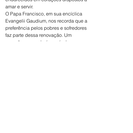
amar e servir.
O Papa Francisco, em sua encíclica 
Evangelii Gaudium, nos recorda que a 
preferência pelos pobres e sofredores 
faz parte dessa renovação. Um 
coração renovado é sensível ao 
sofrimento dos outros e busca 
ativamente ser instrumento de 
mudança.
A mensagem central de Ezequiel 36 é 
clara: Deus nos chama 
constantemente à renovação, 
oferecendo-nos um "coração novo"; 
que nos permita viver plenamente em 
sua presença. Essa renovação 
começa com a abertura do nosso 
coração à ação do Espírito Santo, que 
transforma nosso ser por completo.