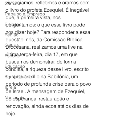
vivenciamos, refletimos e oramos com 
Câmara
o livro do profeta Ezequiel. É inegável 
Trabalho e Emprego
que, à primeira vista, nos 
Eleições
perguntamos: o que esse livro pode 
nos dizer hoje? Para responder a essa 
Região
questão, nós, da Comissão Bíblica 
Cultura
Diocesana, realizamos uma live na 
última terça-feira, dia 17, em que 
Esporte
buscamos demonstrar, de forma 
Educação
concisa, a riqueza desse livro, escrito 
durante o exílio na Babilônia, um 
Agropecuária
período de profunda crise para o povo 
Igreja
de Israel. A mensagem de Ezequiel, 
Nacionais
de esperança, restauração e 
renovação, ainda ecoa até os dias de 
hoje.