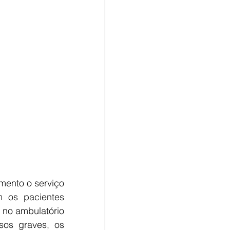
ento o serviço 
m os pacientes 
o ambulatório 
os graves, os 