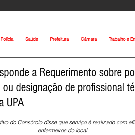
Polícia
Saúde
Prefeitura
Câmara
Trabalho e 
orte
Educação
Agropecuária
Igreja
Nacionais
sponde a Requerimento sobre po
 ou designação de profissional t
 a UPA
Voltar
ativo do Consórcio disse que serviço é realizado com efi
enfermeiros do local