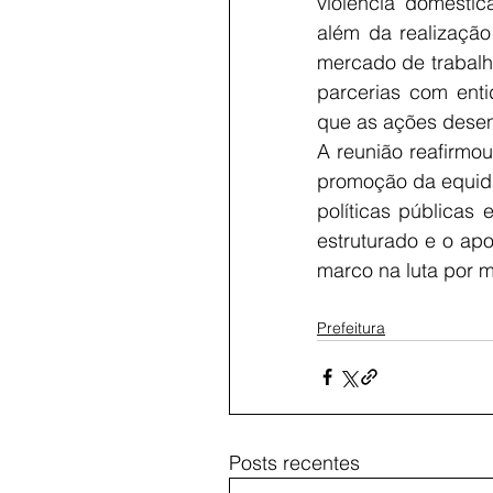
violência doméstic
além da realizaçã
mercado de trabalh
parcerias com enti
que as ações desen
A reunião reafirmo
promoção da equida
políticas públicas
estruturado e o ap
marco na luta por ma
Prefeitura
Posts recentes