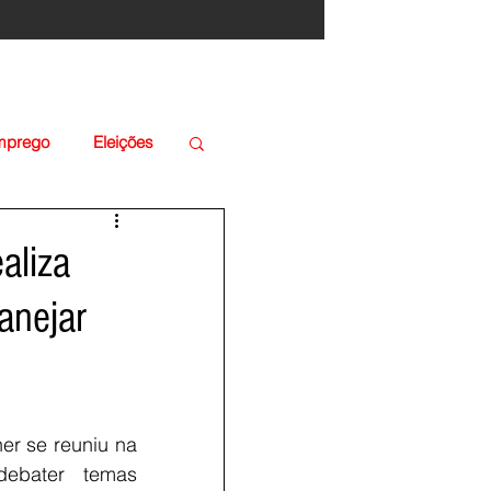
Emprego
Eleições
aliza
lanejar
er se reuniu na 
ebater temas 