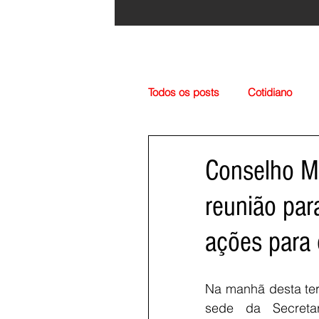
Todos os posts
Cotidiano
Região
Cultura
Esp
Conselho Mu
reunião para
ações para
Na manhã desta terç
sede da Secretar