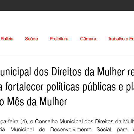
Polícia
Saúde
Prefeitura
Câmara
Trabalho e 
orte
Educação
Agropecuária
Igreja
Nacionais
nicipal dos Direitos da Mulher re
 fortalecer políticas públicas e p
 o Mês da Mulher
Voltar
a-feira (4), o Conselho Municipal dos Direitos da Mulh
ia Municipal de Desenvolvimento Social para d