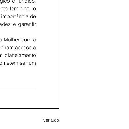
co e jurídico, 
o feminino, o 
importância de 
des e garantir 
a Mulher com a 
enham acesso a 
m planejamento 
rometem ser um 
Ver tudo