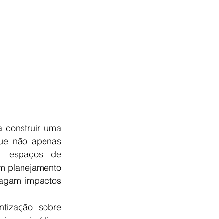
 construir uma 
que não apenas 
 espaços de 
m planejamento 
ragam impactos 
tização sobre 