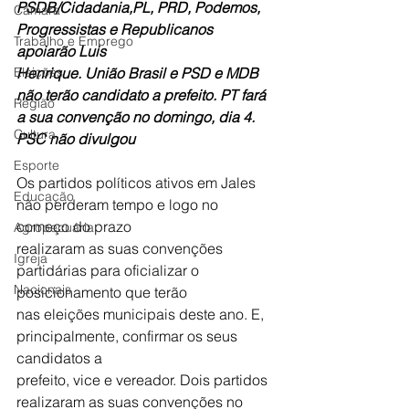
PSDB/Cidadania,PL, PRD, Podemos, 
Câmara
Progressistas e Republicanos 
Trabalho e Emprego
apoiarão Luis
Eleições
Henrique. União Brasil e PSD e MDB 
não terão candidato a prefeito. PT fará 
Região
a sua convenção no domingo, dia 4. 
Cultura
PSC não divulgou
Esporte
Os partidos políticos ativos em Jales 
Educação
não perderam tempo e logo no 
começo do prazo
Agropecuária
realizaram as suas convenções 
Igreja
partidárias para oficializar o 
Nacionais
posicionamento que terão
nas eleições municipais deste ano. E, 
principalmente, confirmar os seus 
candidatos a
prefeito, vice e vereador. Dois partidos 
realizaram as suas convenções no 