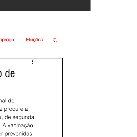
Emprego
Eleições
o de
nal de 
e procure a 
a, de segunda 
a! A vacinação 
er prevenidas!