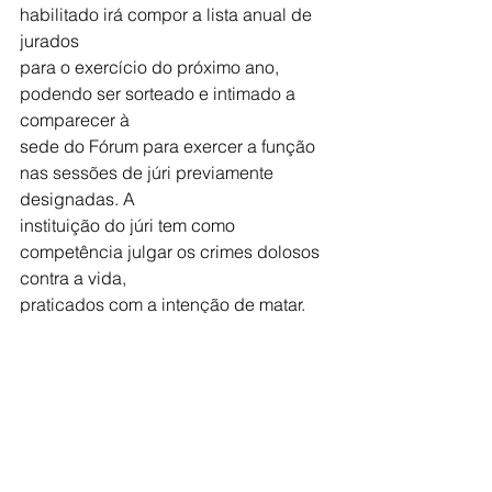
habilitado irá compor a lista anual de 
jurados
para o exercício do próximo ano, 
podendo ser sorteado e intimado a 
comparecer à
sede do Fórum para exercer a função 
nas sessões de júri previamente 
designadas. A
instituição do júri tem como 
competência julgar os crimes dolosos 
contra a vida,
praticados com a intenção de matar.
No período em que estiver à 
disposição da Justiça, o jurado não 
sofrerá nenhum
desconto do salário ou vencimento no 
dia em que comparecer à sessão do 
júri, tendo
direito a certidão que comprove sua 