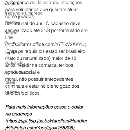
A Comarca de Jales abriu inscrições 
Câmara
para voluntários que queiram atuar 
Trabalho e Emprego
como jurados
Eleições
no Tribunal do Júri. O cadastro deve 
ser realizado até 31/8 por formulário on-
Região
line
Cultura
(https://forms.office.com/r/YTixV2XVYU).
 Entre os requisitos estão ser brasileiro
Esporte
(nato ou naturalizado) maior de 18 
Educação
anos, residir na comarca, ter boa 
conduta social e
Agropecuária
moral, não possuir antecedentes 
Igreja
criminais e estar no pleno gozo dos 
Nacionais
direitos políticos.
Para mais informações cesse o edital 
no endereço
(https://api.tjsp.jus.br/Handlers/Handler
/FileFetch.ashx?codigo=158306) 