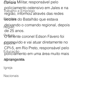
Polícia Militar, responsável pelo 
Câmara
policiamento ostensivo em Jales e na 
Trabalho e Emprego
região, informou através das redes 
Eleições
sociais do Batalhão que estava 
deixando o comando regional, depois 
Região
de 25 anos. 
Cultura
O tenente coronel Edson Fávero foi 
promovido e vai atuar diretamente no 
Esporte
CPI-5, em Rio Preto, responsável pelo 
Educação
policiamento em uma área muito mais 
abrangente.  
Agropecuária
Igreja
Nacionais