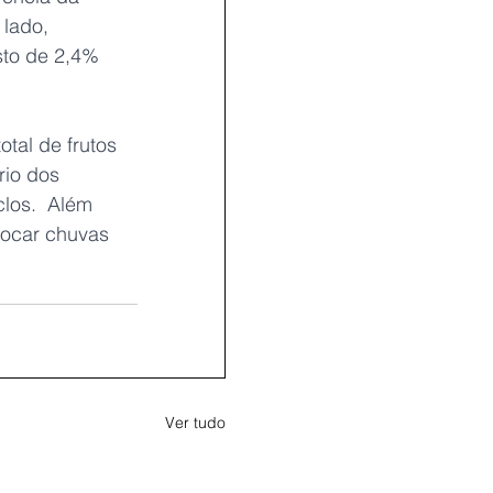
 lado, 
sto de 2,4% 
tal de frutos 
io dos 
los.  Além 
vocar chuvas 
Ver tudo