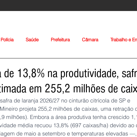
Polícia
Saúde
Prefeitura
Câmara
Trabalho e 
orte
Educação
Agropecuária
Igreja
Nacionais
de 13,8% na produtividade, saf
stimada em 255,2 milhões de cai
safra de laranja 2026/27 no cinturão citrícola de SP e 
Mineiro projeta 255,2 milhões de caixas, uma retração 
92,9 milhões). Embora a área produtiva tenha crescido 1,
Voltar
ividade média recuou 13,8% (697 caixas/ha) devido ao c
agem de maio a setembro e temperaturas elevadas —,