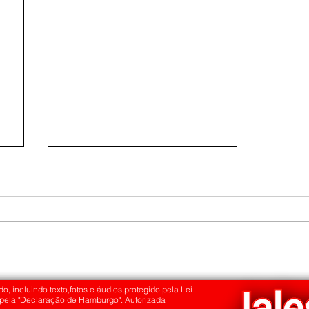
Feira da Agricultura Familiar reúne
produtores, instituições e fortalece o
o, incluindo texto,fotos e áudios,protegido pela Lei
 pela "Declaração de Hamburgo". Autorizada
desenvolvimento rural em Jales