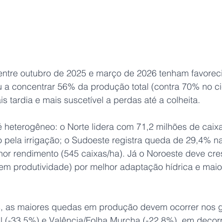
ntre outubro de 2025 e março de 2026 tenham favorec
u a concentrar 56% da produção total (contra 70% no cicl
s tardia e mais suscetível a perdas até a colheita.
é heterogêneo: o Norte lidera com 71,2 milhões de caix
 pela irrigação; o Sudoeste registra queda de 29,4% n
nor rendimento (545 caixas/ha). Já o Noroeste deve cr
m produtividade) por melhor adaptação hídrica e maio
s, as maiores quedas em produção devem ocorrer nos gr
l (-33,5%) e Valência/Folha Murcha (-22,8%), em decor