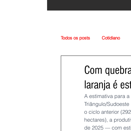
Todos os posts
Cotidiano
Região
Cultura
Esp
Com quebra 
laranja é e
A estimativa para a 
Triângulo/Sudoeste 
o ciclo anterior (2
hectares), a produt
de 2025 — com esti