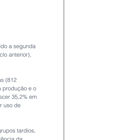
ido a segunda 
o anterior), 
as (812 
a produção e o 
escer 35,2% em 
r uso de 
upos tardios, 
rência da 