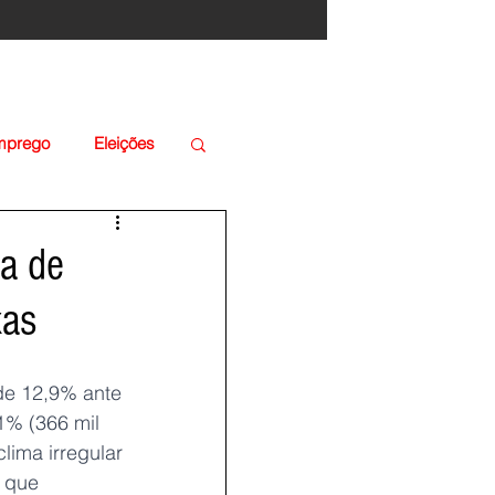
Emprego
Eleições
ra de
xas
de 12,9% ante 
1% (366 mil 
lima irregular 
 que 