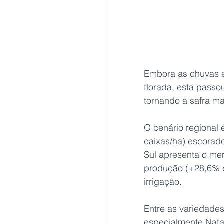
Embora as chuvas e
florada, esta passo
tornando a safra mai
O cenário regional 
caixas/ha) escorado
Sul apresenta o me
produção (+28,6% e
irrigação.
Entre as variedade
especialmente Nata