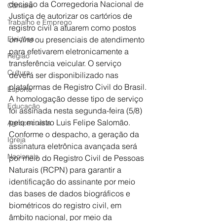
decisão da Corregedoria Nacional de 
Câmara
Justiça de autorizar os cartórios de 
Trabalho e Emprego
registro civil a atuarem como postos 
Eleições
on-line
 ou presenciais de atendimento 
para efetivarem eletronicamente a 
Região
transferência veicular. O serviço 
Cultura
deverá ser disponibilizado nas 
plataformas de Registro Civil do Brasil. 
Esporte
A homologação desse tipo de serviço 
Educação
foi assinada nesta segunda-feira (5/8) 
pelo ministro Luis Felipe Salomão.
Agropecuária
Conforme o despacho, a geração da 
Igreja
assinatura eletrônica avançada será 
Nacionais
por meio do Registro Civil de Pessoas 
Naturais (RCPN) para garantir a 
identificação do assinante por meio 
das bases de dados biográficos e 
biométricos do registro civil, em 
âmbito nacional, por meio da 