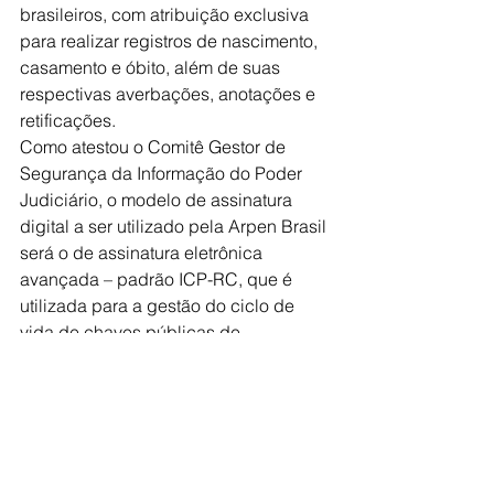
brasileiros, com atribuição exclusiva 
para realizar registros de nascimento, 
casamento e óbito, além de suas 
respectivas averbações, anotações e 
retificações.
Como atestou o Comitê Gestor de 
Segurança da Informação do Poder 
Judiciário, o modelo de assinatura 
digital a ser utilizado pela Arpen Brasil 
será o de assinatura eletrônica 
avançada – padrão ICP-RC, que é 
utilizada para a gestão do ciclo de 
vida de chaves públicas de 
assinaturas eletrônicas avançadas; e o 
processo de identificação dos 
usuários utilizará o Sistema de 
Autenticação Eletrônica do Registro 
Civil (padrão IdRC), destinado à 
autenticação e ao controle de acesso 