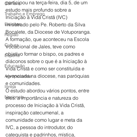
participou na terça-feira, dia 5, de um 
Câmara
estudo mais profundo sobre a 
Trabalho e Emprego
Iniciação à Vida Cristã (IVC) 
Eleições
ministrado pelo Pe. Roberto da Silva 
Bocalete, da Diocese de Votuporanga.
Região
A formação, que aconteceu na Escola 
Cultura
Vocacional de Jales, teve como 
objetivo formar o bispo, os padres e 
Esporte
diáconos sobre o que é a Iniciação à 
Educação
Vida Cristã e como ser constituída e 
vivenciada na diocese, nas paróquias 
Agropecuária
e comunidades.
Igreja
O estudo abordou vários pontos, entre 
Nacionais
eles: a importância e natureza do 
processo de Iniciação à Vida Cristã, 
inspiração catecumenal, a 
comunidade como lugar e meta da 
IVC, a pessoa do introdutor, do 
catequista e padrinhos, mística, 