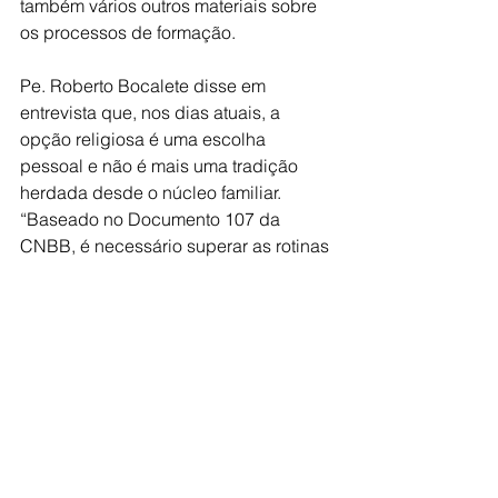
também vários outros materiais sobre 
os processos de formação.
Pe. Roberto Bocalete disse em 
entrevista que, nos dias atuais, a 
opção religiosa é uma escolha 
pessoal e não é mais uma tradição 
herdada desde o núcleo familiar. 
“Baseado no Documento 107 da 
CNBB, é necessário superar as rotinas 
de sacramentalização sem o devido 
preparo, para então assumir um 
processo de iniciação, que é muito 
mais profundo e existencial do que 
ensinar”, explicou.
Igreja