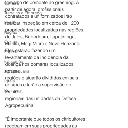
trabalho de combate ao greening. A 
Câmara
partir de agora, profissionais
Trabalho e Emprego
contratados e uniformizados irão 
Eleições
realizar inspeção em cerca de 1200
propriedades localizadas nas regiões 
Região
de Jales, Bebedouro, Itapetininga,
Cultura
Marília, Mogi Mirim e Novo Horizonte. 
Eles estarão fazendo um
Esporte
levantamento da incidência da 
Educação
doença nos pomares localizados 
nessas
Agropecuária
regiões e atuarão divididos em seis 
Igreja
equipes e terão a supervisão de 
Nacionais
técnicos
regionais das unidades da Defesa 
Agropecuária.
“É importante que todos os citricultores 
recebam em suas propriedades as