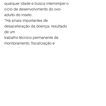
qualquer idade e busca interromper o 
ciclo de desenvolvimento do ovo-
adulto do inseto.
“Há sinais importantes de 
desaceleração da doença, resultado 
de um
trabalho técnico permanente de 
monitoramento, fiscalização e 
orientação
aos produtores. A nova resolução 
atualiza a estratégia do Estado para
garantir mais eficiência no controle do 
HLB (nome técnico em inglês
do Greening), com equilíbrio entre 
proteção sanitária, sustentabilidade 
para
o produtor e competitividade da 
citricultura paulista”, disse o secretário 
de