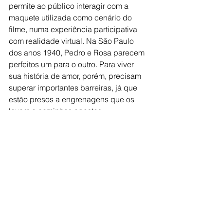
permite ao público interagir com a 
maquete utilizada como cenário do 
filme, numa experiência participativa 
com realidade virtual. Na São Paulo 
dos anos 1940, Pedro e Rosa parecem 
perfeitos um para o outro. Para viver 
sua história de amor, porém, precisam 
superar importantes barreiras, já que 
estão presos a engrenagens que os 
levam a caminhos opostos.
Literatura - Entre folhas, ramos e 
histórias - Cia. Koi (SP)
Surgida em 2019 na cidade de Lins, a 
Cia. Koi desenvolve projetos que 
unem teatro e contação de histórias 
com o kamishibai, arte japonesa de 
narrar usando ilustrações. Para a 