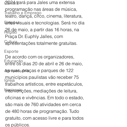
2024 trará para Jales uma extensa 
Câmara
programação nas áreas de música, 
Trabalho e Emprego
teatro, dança, circo, cinema, literatura, 
Eleições
artes visuais e tecnologias. Será no dia 
26 de maio, a partir das 16 horas, na 
Região
Praça Dr. Euphly Jalles, com 
Cultura
apresentações totalmente gratuitas.
Esporte
De acordo com os organizadores, 
Educação
entre os dias 20 de abril e 26 de maio, 
as ruas, praças e parques de 122 
Agropecuária
municípios paulistas vão receber 75 
Igreja
trabalhos artísticos, entre espetáculos, 
Nacionais
intervenções, mediações de leitura, 
oficinas e vivências. Em todo o estado, 
são mais de 760 atividades em cerca 
de 480 horas de programação. Tudo 
gratuito, com acesso livre e para todos 
os públicos.