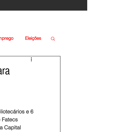
Emprego
Eleições
ara
iotecários e 6 
 Fatecs 
a Capital