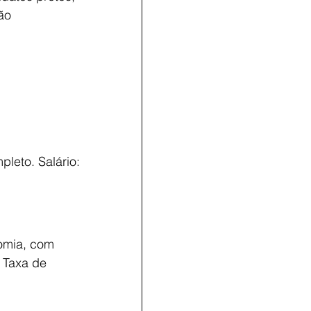
ão 
leto. Salário: 
nomia, com 
 Taxa de 