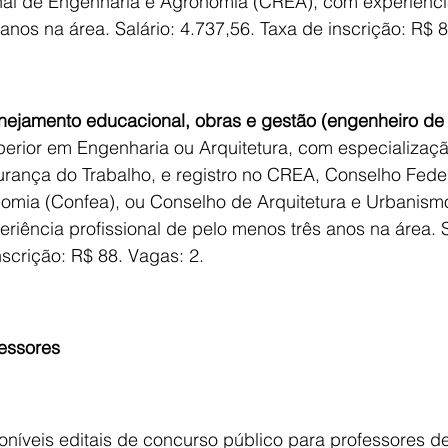
al de Engenharia e Agronomia (CREA), com experiência 
anos na área. Salário: 4.737,56. Taxa de inscrição: R$ 8
anejamento educacional, obras e gestão (engenheiro de
uperior em Engenharia ou Arquitetura, com especializaç
rança do Trabalho, e registro no CREA, Conselho Feder
omia (Confea), ou Conselho de Arquitetura e Urbanism
riência profissional de pelo menos três anos na área. S
nscrição: R$ 88. Vagas: 2.
essores
íveis editais de concurso público para professores de