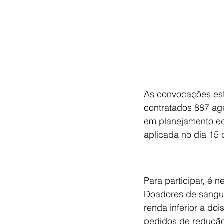
As convocações est
contratados 887 age
em planejamento edu
aplicada no dia 15 
Para participar, é n
Doadores de sangue
renda inferior a do
pedidos de redução