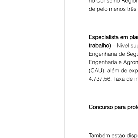
no Conselho Region
de pelo menos três 
Especialista em pl
trabalho)
 – Nível s
Engenharia de Segu
Engenharia e Agron
(CAU), além de expe
4.737,56. Taxa de i
Concurso para prof
Também estão dispon