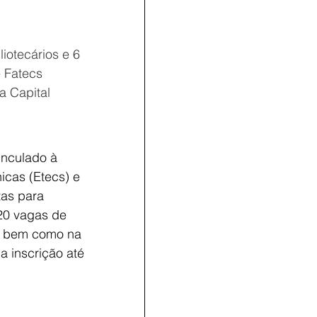
iotecários e 6 
 Fatecs 
a Capital
inculado à 
cas (Etecs) e 
tas para 
20 vagas de 
, bem como na 
a inscrição até 