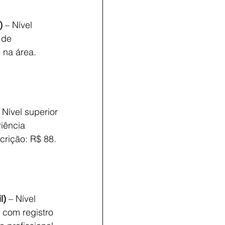
) 
– Nível 
 de 
 na área. 
 Nível superior 
iência 
crição: R$ 88. 
l)
 – Nível 
 com registro 