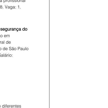
profissional 
8. Vaga: 1.
 segurança do 
ão em 
al de 
o de São Paulo 
alário: 
 diferentes 