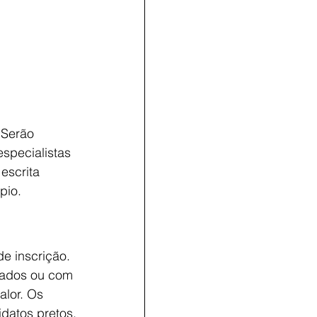
 Serão 
especialistas 
escrita 
pio.
de inscrição. 
gados ou com 
alor. Os 
datos pretos, 