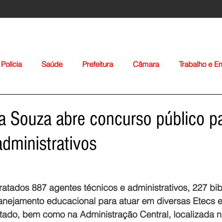
Polícia
Saúde
Prefeitura
Câmara
Trabalho e 
orte
Educação
Agropecuária
Igreja
Nacionais
a Souza abre concurso público p
administrativos
ratados 887 agentes técnicos e administrativos, 227 bibl
Voltar
anejamento educacional para atuar em diversas Etecs e
tado, bem como na Administração Central, localizada n