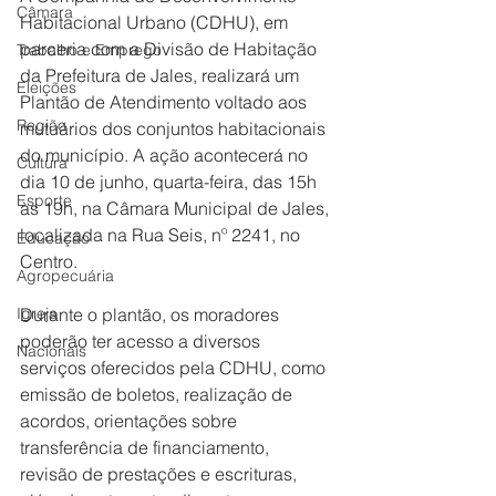
Câmara
Habitacional Urbano (CDHU), em 
parceria com a Divisão de Habitação 
Trabalho e Emprego
da Prefeitura de Jales, realizará um 
Eleições
Plantão de Atendimento voltado aos 
Região
mutuários dos conjuntos habitacionais 
do município. A ação acontecerá no 
Cultura
dia 10 de junho, quarta-feira, das 15h 
Esporte
às 19h, na Câmara Municipal de Jales, 
localizada na Rua Seis, nº 2241, no 
Educação
Centro.
Agropecuária
Igreja
Durante o plantão, os moradores 
poderão ter acesso a diversos 
Nacionais
serviços oferecidos pela CDHU, como 
emissão de boletos, realização de 
acordos, orientações sobre 
transferência de financiamento, 
revisão de prestações e escrituras, 