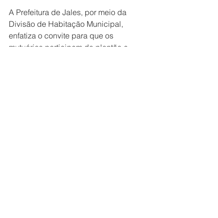
A Prefeitura de Jales, por meio da 
Divisão de Habitação Municipal, 
enfatiza o convite para que os 
mutuários participem do plantão e 
aproveitem os serviços 
disponibilizados durante a ação.
Cotidiano
Ver tudo
Posts recentes