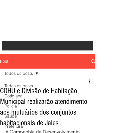
Post
Todos os posts
Todos os posts
CDHU e Divisão de Habitação
Cotidiano
Municipal realizarão atendimento
Polícia
aos mutuários dos conjuntos
Saúde
habitacionais de Jales
Prefeitura
A Companhia de Desenvolvimento 