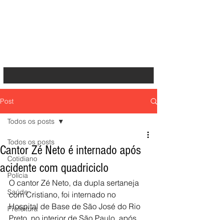
Post
Todos os posts
Todos os posts
Cantor Zé Neto é internado após
Cotidiano
acidente com quadriciclo
Polícia
O cantor Zé Neto, da dupla sertaneja 
Saúde
com Cristiano, foi internado no 
Hospital de Base de São José do Rio 
Prefeitura
Preto, no interior de São Paulo, após 