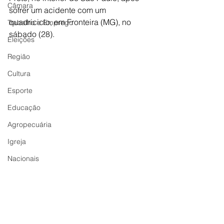
Câmara
sofrer um acidente com um 
quadriciclo, em Fronteira (MG), no 
Trabalho e Emprego
sábado (28).
Eleições
Região
Cultura
Esporte
Educação
Agropecuária
Igreja
Nacionais