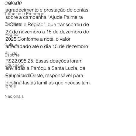
nota de
Câmara
agradecimento e prestação de contas 
Trabalho e Emprego
sobre a campanha “Ajude Palmeira
Eleições
d'Oeste e Região”, que transcorreu de 
27 de novembro a 15 de dezembro de
Região
2025.Conforme a nota, o valor 
Cultura
arrecadado até o dia 15 de dezembro 
foi de
Esporte
R$22.095,25. Essas doações foram 
Educação
enviadas à Paróquia Santa Luzia, de
Palmeira d'Oeste, responsável para 
Agropecuária
destiná-las às famílias que necessitam.
Igreja
Nacionais