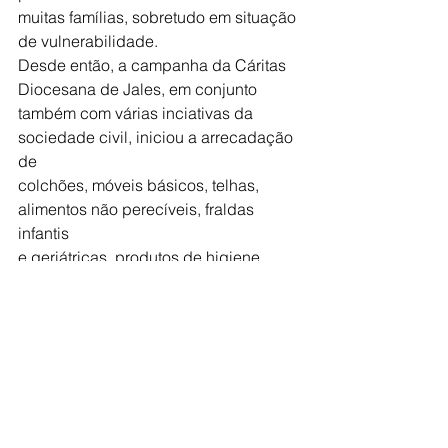
muitas famílias, sobretudo em situação 
de vulnerabilidade.
Desde então, a campanha da Cáritas 
Diocesana de Jales, em conjunto
também com várias inciativas da 
sociedade civil, iniciou a arrecadação 
de
colchões, móveis básicos, telhas, 
alimentos não perecíveis, fraldas 
infantis
e geriátricas, produtos de higiene 
pessoal e de limpeza; como também
foram feitas coletas solidárias em 
celebrações das comunidades, e
contribuição via PIX.
Igreja
Região