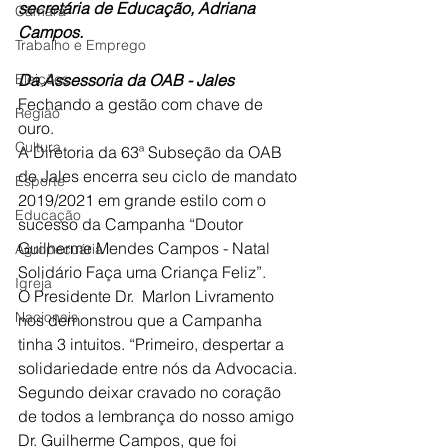
secretária de Educação, Adriana 
Câmara
Campos. 
Trabalho e Emprego
Eleições
Da Assessoria da OAB - Jales
Fechando a gestão com chave de 
Região
ouro.
Cultura
A Diretoria da 63ª Subseção da OAB 
de Jales encerra seu ciclo de mandato 
Esporte
2019/2021 em grande estilo com o 
Educação
sucesso da Campanha “Doutor 
Guilherme Mendes Campos - Natal 
Agropecuária
Solidário Faça uma Criança Feliz”.
Igreja
O Presidente Dr.  Marlon Livramento 
Nacionais
nos demonstrou que a Campanha 
tinha 3 intuitos. “Primeiro, despertar a 
solidariedade entre nós da Advocacia. 
Segundo deixar cravado no coração 
de todos a lembrança do nosso amigo 
Dr. Guilherme Campos, que foi 