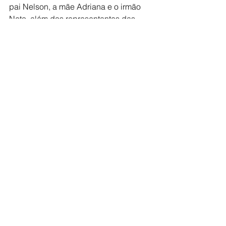
pai Nelson, a mãe Adriana e o irmão 
Neto, além dos representantes das 
instituições Sr. Luís, Sra. Silvana e a 
primeira dama Alziane Rossafa.
Ver tudo
Posts recentes