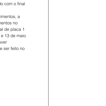
do com o final 
imentos, a 
mentos no 
al de placa 1 
 e 13 de maio. 
uver 
 ser feito no 