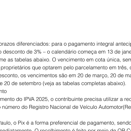
razos diferenciados: para o pagamento integral antec
do desconto de 3% – o calendário começa em 13 de jane
rme as tabelas abaixo. O vencimento em cota única, se
 proprietários que optarem p​​elo parcelamento em três, 
esconto, os vencimentos são em 20 de março, 20 de ma
 e 20 de setembro (veja as tabelas completas abaixo).
nto
mento do IPVA 2025, o contribuinte precisa utilizar a re
 número do Registro Nacional de Veículo Automotor​​(R
ulo, o Pix é a forma preferencial de pagamento, sendo 
imediatamente. O recolhimento é feito por meio de QR C