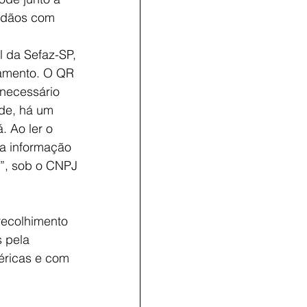
dadãos com 
l da Sefaz-SP, 
gamento. O QR 
necessário 
de, há um 
 Ao ler o 
a informação 
”, sob o CNPJ 
recolhimento 
 pela 
éricas e com 