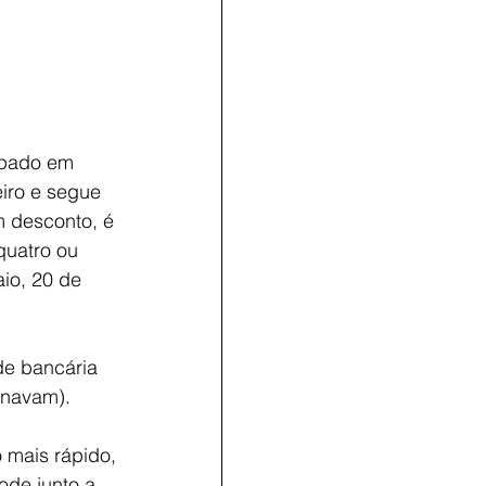
ipado em 
iro e segue 
m desconto, é 
quatro ou 
io, 20 de 
de bancária 
enavam).
ma​is rápido, 
ode junto a 