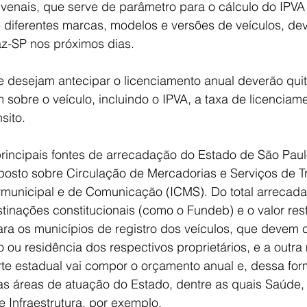
 venais, que serve de parâmetro para o cálculo do IPVA
 diferentes marcas, modelos e versões de veículos, de​​v
az-SP nos próximos dias.
e desejam antecipar o licenciamento anual deverão quit
sobre o veículo, incluindo o IPVA, a taxa de licenciamen
sito.
rincipais fontes de arrecadação do Estado de São Paulo
posto sobre Circulação de Mercadorias e Serviços de T
ermunicipal e de Comunicação (ICMS). Do total arrecada
inações constitucionais (como o Fundeb) e o valor rest
ra os municípios de registro dos veículos, que devem 
io ou residência dos respectivos proprietários, e a outr
te estadual vai compor o orçamento anual e, dessa for
sas áreas de atuação do Estado, dentre as quais Saúde
 Infraestrutura, por exemplo.