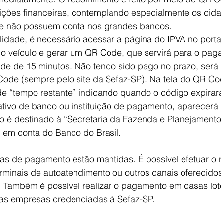
tuições financeiras, contemplando especialmente os ci
que não possuem conta nos grandes bancos.
alidade, é necessário acessar a página do IPVA no porta
do veículo e gerar um QR Code, que servirá para o pa
ade de 15 minutos. Não tendo sido pago no prazo, será 
Code (sempre pelo site da Sefaz-SP). Na tela do QR Co
e “tempo restante” indicando quando o código expirará.
ativo de banco ou instituição de pagamento, aparecerá 
 é destinado à “Secretaria da Fazenda e Planejamento
 em conta do Banco do Brasil.
mas de pagamento estão mantidas. É possível efetuar o 
terminais de autoatendimento ou outros canais oferecidos
a. Também é possível realizar o pagamento em casas lot
nas empresas credenciadas à Sefaz-SP.​​