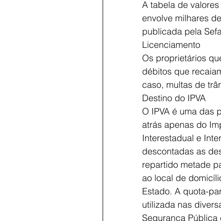
A tabela de valores
envolve milhares de
publicada pela Sef
Licenciamento
Os proprietários qu
débitos que recaiam 
caso, multas de trân
Destino do IPVA
O IPVA é uma das p
atrás apenas do Im
Interestadual e Int
descontadas as dest
repartido metade pa
ao local de domicíl
Estado. A quota-par
utilizada nas diver
Segurança Pública e