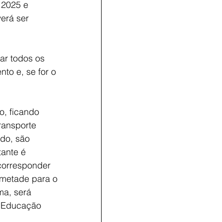
 2025 e 
erá ser 
ar todos os 
to e, se for o 
, ficando 
ransporte 
do, são 
ante é 
corresponder 
a metade para o 
ma, será 
, Educação 