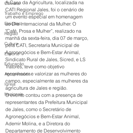
A Casa da Agricultura, localizada na 
Câmara
CATI Regional Jales, foi o cenário de 
Trabalho e Emprego
um evento especial em homenagem 
Eleições
ao Dia Internacional da Mulher. O 
"Café, Prosa e Mulher”, realizado na 
Região
manhã da sexta-feira, dia 07 de março, 
Cultura
pela CATI, Secretaria Municipal de 
Agronegócios e Bem-Estar Animal, 
Esporte
Sindicato Rural de Jales, Sicred, e LS 
Educação
Tratores, teve como objetivo 
reconhecer e valorizar as mulheres do 
Agropecuária
campo, especialmente as mulheres da 
Igreja
agricultura de Jales e região.
Nacionais
O evento contou com a presença de 
representantes da Prefeitura Municipal 
de Jales, como o Secretário de 
Agronegócios e Bem-Estar Animal, 
Ademir Molina, e a Diretora do 
Departamento de Desenvolvimento 