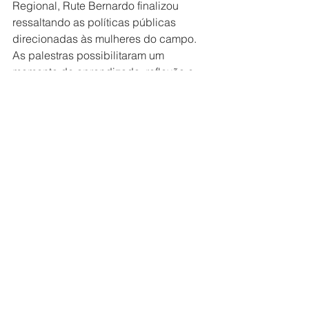
Regional, Rute Bernardo finalizou 
ressaltando as políticas públicas 
direcionadas às mulheres do campo.
As palestras possibilitaram um 
momento de aprendizado, reflexão e 
diversão, com muitos conhecimentos 
compartilhados e discussões sobre 
temas essenciais para o bem-estar e a 
qualidade de vida das mulheres no 
campo.
Ao reconhecer o trabalho e as 
conquistas das mulheres na 
agricultura, o evento ressaltou ainda a 
relevância da luta pela igualdade de 
gênero e pelo fortalecimento do papel 
da mulher no campo. A parceria entre 
essas instituições reflete o 
compromisso com o progresso e o 
bem-estar das mulheres agricultoras, 